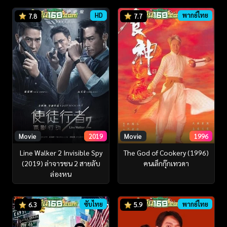
HD
พากย์ไทย
7.8
7.7
Movie
2019
Movie
1996
Line Walker 2 Invisible Spy
The God of Cookery (1996)
(2019) ล่าจารชน 2 สายลับ
คนเล็กกุ๊กเทวดา
ล่องหน
ซับไทย
พากย์ไทย
6.3
5.9