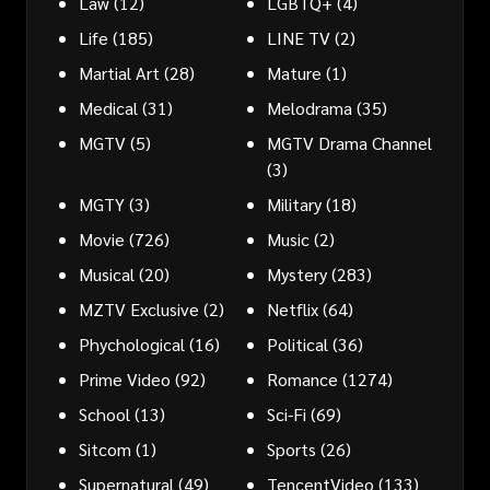
Law
(12)
LGBTQ+
(4)
Life
(185)
LINE TV
(2)
Martial Art
(28)
Mature
(1)
Medical
(31)
Melodrama
(35)
MGTV
(5)
MGTV Drama Channel
(3)
MGTY
(3)
Military
(18)
Movie
(726)
Music
(2)
Musical
(20)
Mystery
(283)
MZTV Exclusive
(2)
Netflix
(64)
Phychological
(16)
Political
(36)
Prime Video
(92)
Romance
(1274)
School
(13)
Sci-Fi
(69)
Sitcom
(1)
Sports
(26)
Supernatural
(49)
TencentVideo
(133)