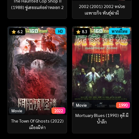
The Haunted Cop Shop II
2002 (2001) 2002 หน่วย
(1988) ขู่เฮอะแต่อย่าหลอก 2
เฉพาะกิจ พันธุ์ฆ่าผี
HD
พากย์ไทย
6.2
8.3
Movie
1990
Movie
2022
Mortuary Blues (1990) ดุดี ผี
The Town Of Ghosts (2022)
น้ำลึก
เมืองผีห่า