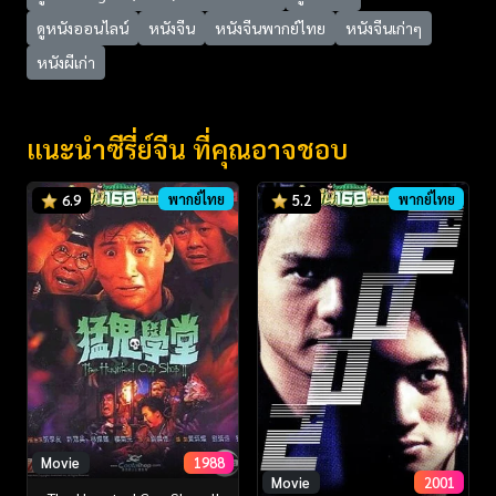
ดูหนังออนไลน์
หนังจีน
หนังจีนพากย์ไทย
หนังจีนเก่าๆ
หนังผีเก่า
แนะนำซีรี่ย์จีน ที่คุณอาจชอบ
พากย์ไทย
พากย์ไทย
6.9
5.2
Movie
1988
Movie
2001