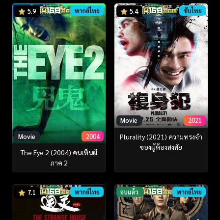
พากย์ไทย
ซับไทย
5.9
5.4
Movie
2021
Plurality (2021) ความทรงจำ
Movie
2004
ของผู้ต้องสงสัย
The Eye 2 (2004) คนเห็นผี
ภาค 2
พากย์ไทย
จบแล้ว
พากย์ไทย
7.1