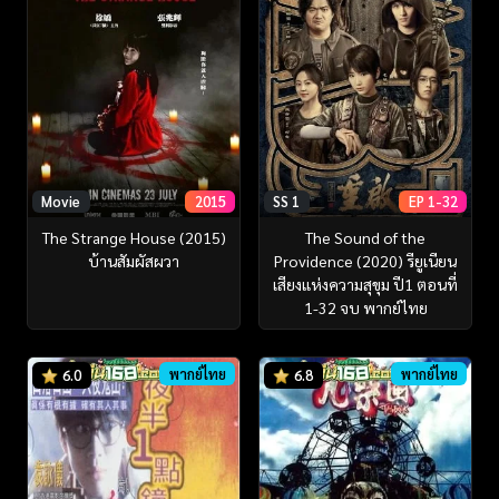
Movie
2015
SS 1
EP 1-32
The Strange House (2015)
The Sound of the
บ้านสัมผัสผวา
Providence (2020) รียูเนียน
เสียงแห่งความสุขุม ปี1 ตอนที่
1-32 จบ พากย์ไทย
พากย์ไทย
พากย์ไทย
6.0
6.8