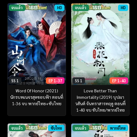
จบแล้ว
HD
จบแล้ว
HD
SS 1
EP 1-37
SS 1
EP 1-40
Word Of Honor (2021)
Love Better Than
นักรบพเนจรสุดขอบฟ้า ตอนที่
Immortality (2019) บุปผา
1-36 จบ พากย์ไทย+ซับไทย
วสันต์ จันทราสารทฤดู ตอนที่
1-40 จบ ซับไทย/พากย์ไทย
จบแล้ว
ซับไทย
จบแล้ว
พากย์ไทย