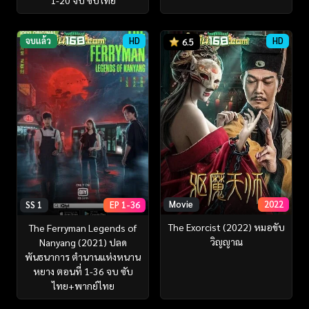
จบแล้ว
HD
HD
6.5
Movie
2022
SS 1
EP 1-36
The Exorcist (2022) หมอขับ
The Ferryman Legends of
วิญญาณ
Nanyang (2021) ปลด
พันธนาการ ตำนานแห่งหนาน
หยาง ตอนที่ 1-36 จบ ซับ
ไทย+พากย์ไทย