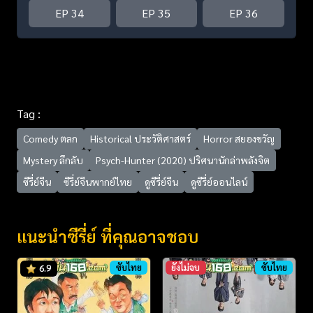
EP 34
EP 35
EP 36
Tag :
Comedy ตลก
Historical ประวัติศาสตร์
Horror สยองขวัญ
Mystery ลึกลับ
Psych-Hunter (2020) ปริศนานักล่าพลังจิต
ซีรี่ย์จีน
ซีรี่ย์จีนพากย์ไทย
ดูซีรี่ย์จีน
ดูซีรี่ย์ออนไลน์
แนะนำซีรี่ย์ ที่คุณอาจชอบ
ซับไทย
ยังไม่จบ
ซับไทย
6.9