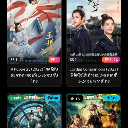
SS 1
EP 1
SS 1
EP 1-24
A Puppetry (2022) ไขคดีลับ
Cordial Companions (2023)
ละครหุ่น ตอนที่ 1-26 จบ ซับ
พิชิตใจใต้เท้าจอมโหด ตอนที่
ไทย
1-24 จบ พากย์ไทย
จบแล้ว
ซับไทย
ซับไทย
7.0