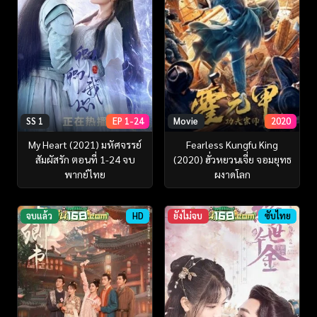
SS 1
EP 1-24
Movie
2020
My Heart (2021) มหัศจรรย์
Fearless Kungfu King
สัมผัสรัก ตอนที่ 1-24 จบ
(2020) ฮั่วหยวนเจี่ย จอมยุทธ
พากย์ไทย
ผงาดโลก
จบแล้ว
HD
ยังไม่จบ
ซับไทย