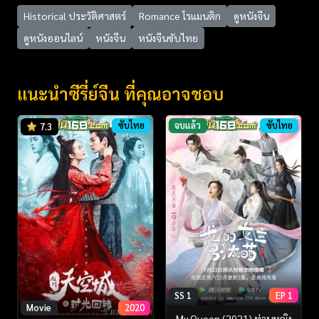
Historical ประวัติศาสตร์
Romance โรแมนติก
ดูหนังจีน
ดูหนังออนไลน์
หนังจีน
หนังจีนซับไทย
แนะนำซีรี่ย์จีน ที่คุณอาจชอบ
ซับไทย
จบแล้ว
ซับไทย
7.3
SS 1
EP 1
Movie
2020
My Queen (2021) ท่านหญิง