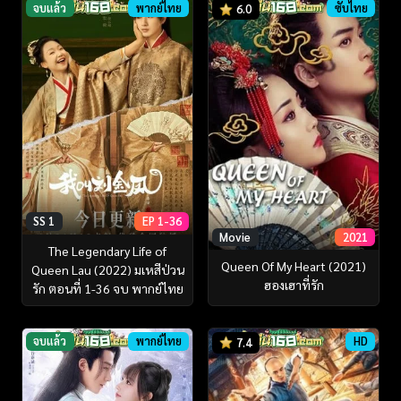
จบแล้ว
พากย์ไทย
ซับไทย
6.0
SS 1
EP 1-36
Movie
2021
The Legendary Life of
Queen Of My Heart (2021)
Queen Lau (2022) มเหสีป่วน
ฮองเฮาที่รัก
รัก ตอนที่ 1-36 จบ พากย์ไทย
จบแล้ว
พากย์ไทย
HD
7.4