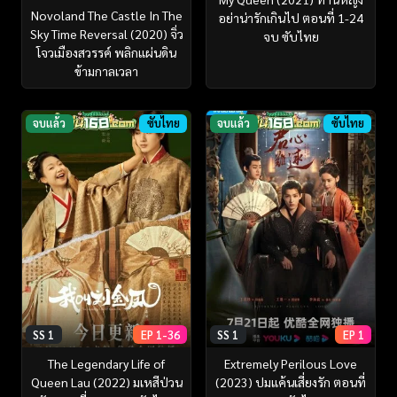
Novoland The Castle In The
อย่าน่ารักเกินไป ตอนที่ 1-24
Sky Time Reversal (2020) จิ่ว
จบ ซับไทย
โจวเมือง​สวรรค์​ พลิกแผ่นดิน
ข้ามกาลเวลา
จบแล้ว
ซับไทย
จบแล้ว
ซับไทย
SS 1
EP 1-36
SS 1
EP 1
The Legendary Life of
Extremely Perilous Love
Queen Lau (2022) มเหสีป่วน
(2023) ปมแค้นเสี่ยงรัก ตอนที่