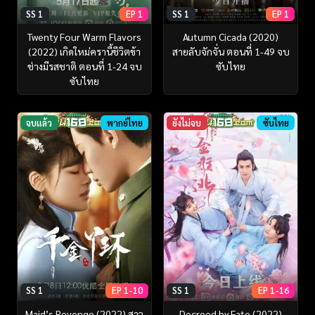
SS 1
EP 1
SS 1
EP 1
Twenty Four Warm Flavors
Autumn Cicada (2020)
(2022) เกิดใหม่ครานี้ชีวิตข้า
สายลับจักจั่น ตอนที่ 1-49 จบ
ช่างมีรสชาติ ตอนที่ 1-24 จบ
ซับไทย
ซับไทย
จบแล้ว
พากย์ไทย
ยังไม่จบ
ซับไทย
SS 1
EP 1-10
SS 1
EP 1-16
Maid’s Revenge (2022) สาว
Decreed by Fate (2022)