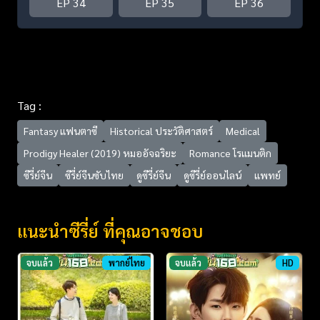
EP 34
EP 35
EP 36
Tag :
Fantasy แฟนตาซี
Historical ประวัติศาสตร์
Medical
Prodigy Healer (2019) หมออัจฉริยะ
Romance โรแมนติก
ซีรี่ย์จีน
ซีรี่ย์จีนซับไทย
ดูซีรี่ย์จีน
ดูซีรี่ย์ออนไลน์
แพทย์
แนะนำซีรี่ย์ ที่คุณอาจชอบ
จบแล้ว
พากย์ไทย
จบแล้ว
HD