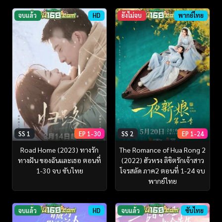
จบแล้ว
HD
ยังไม่จบ
พากย์ไทย
SS 1
EP 1-30
SS 2
EP 1-24
Road Home (2023) ทางรัก
The Romance of Hua Rong 2
ทางฝัน ของฉันและเธอ ตอนที่
(2022) ฮัวหรง ลิขิตรักเจ้าสาว
1-30 จบ ซับไทย
โจรสลัด ภาค2 ตอนที่ 1-24 จบ
พากย์ไทย
จบแล้ว
HD
จบแล้ว
ซับไทย