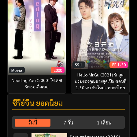
SS 1
EP 1-30
Movie
2000
Hello Mr.Gu (2021) รักสุด
Needing You (2000) ใช่เลย!
ป่วนของคุณชายสุดเป๊ะ ตอนที่
รักเธอเต็มเอ๋อ
1-30 จบ ซับไทย+พากย์ไทย
ซีรี่ย์จีน ยอดนิยม
วันนี้
7 วัน
1 เดือน
Samurai marason (2019)