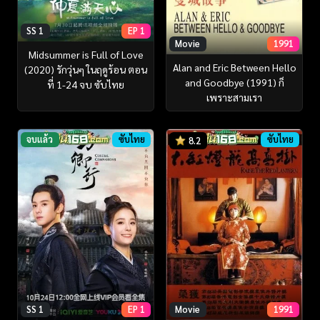
SS 1
EP 1
Movie
1991
Midsummer is Full of Love
Alan and Eric Between Hello
(2020) รักวุ่นๆ ในฤดูร้อน ตอน
and Goodbye (1991) ก็
ที่ 1-24 จบ ซับไทย
เพราะสามเรา
จบแล้ว
ซับไทย
ซับไทย
8.2
SS 1
EP 1
Movie
1991