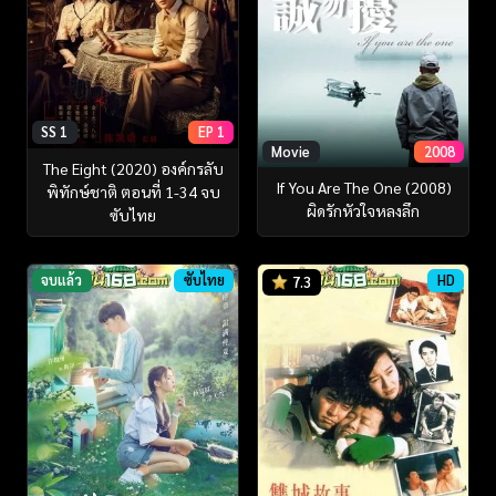
SS 1
EP 1
Movie
2008
The Eight (2020) องค์กรลับ
If You Are The One (2008)
พิทักษ์ชาติ ตอนที่ 1-34 จบ
ผิดรักหัวใจหลงลึก
ซับไทย
จบแล้ว
ซับไทย
HD
7.3