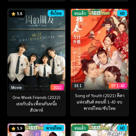
ซับไทย
จบแล้ว
HD
5.8
SS 1
EP 1-43
Movie
2022
Song of Youth (2021) คีตา
One Week Friends (2022)
แห่งวสันต์ ตอนที่ 1-43 จบ
เธอกับฉัน เพื่อนกันหนึ่ง
พากย์ไทย/ซับไทย
สัปดาห์
พากย์ไทย
จบแล้ว
HD
5.9