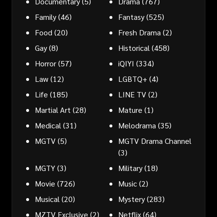
Documentary
(5)
Drama
(767)
Family
(46)
Fantasy
(525)
Food
(20)
Fresh Drama
(2)
Gay
(8)
Historical
(458)
Horror
(57)
iQIYI
(334)
Law
(12)
LGBTQ+
(4)
Life
(185)
LINE TV
(2)
Martial Art
(28)
Mature
(1)
Medical
(31)
Melodrama
(35)
MGTV
(5)
MGTV Drama Channel
(3)
MGTY
(3)
Military
(18)
Movie
(726)
Music
(2)
Musical
(20)
Mystery
(283)
MZTV Exclusive
(2)
Netflix
(64)