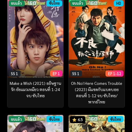
จบแล้ว
ซับไทย
จบแล้ว
HD
SS 1
EP 1
SS 1
EP 1-12
Make a Wish (2021) อธิษฐาน
Oh No! Here Comes Trouble
รัก ยัยแมวเหมียว ตอนที่ 1-24
(2023) ผีแซดกับแบดบอย
จบ ซับไทย
ตอนที่ 1-12 จบ ซับไทย/
พากย์ไทย
จบแล้ว
ซับไทย
ซับไทย
6.5