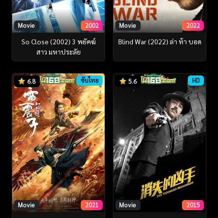
Movie
2002
Movie
2022
So Close (2002) 3 พยัคฆ์
Blind War (2022) ล่า ท้า บอด
สาว มหาประลัย
ซับไทย
HD
6.8
5.6
Movie
2021
Movie
2015