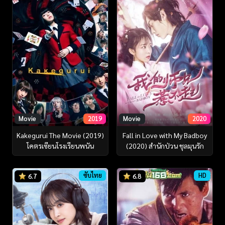
Movie
2019
Movie
2020
Kakegurui The Movie (2019)
Fall in Love with My Badboy
โคตรเซียนโรงเรียนพนัน
(2020) สำนักป่วน ชุลมุนรัก
ซับไทย
HD
6.7
6.8