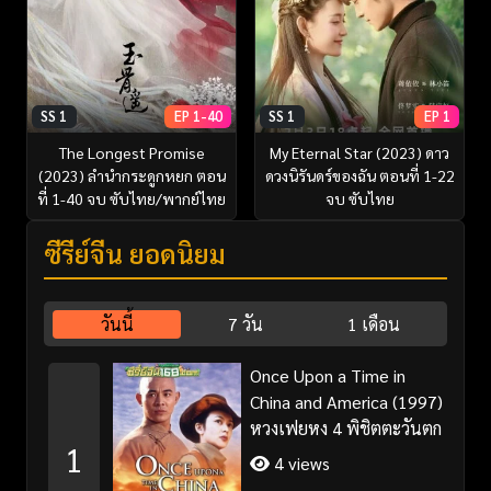
SS 1
EP 1-40
SS 1
EP 1
The Longest Promise
My Eternal Star (2023) ดาว
(2023) ลำนำกระดูกหยก ตอน
ดวงนิรันดร์ของฉัน ตอนที่ 1-22
ที่ 1-40 จบ ซับไทย/พากย์ไทย
จบ ซับไทย
ซีรี่ย์จีน ยอดนิยม
วันนี้
7 วัน
1 เดือน
Once Upon a Time in
China and America (1997)
หวงเฟยหง 4 พิชิตตะวันตก
1
4 views