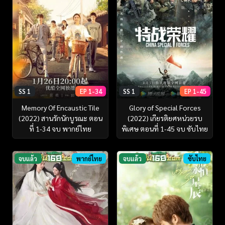
SS 1
EP 1-34
SS 1
EP 1-45
Memory Of Encaustic Tile
Glory of Special Forces
(2022) สานรักนักบูรณะ ตอน
(2022) เกียรติยศหน่วยรบ
ที่ 1-34 จบ พากย์ไทย
พิเศษ ตอนที่ 1-45 จบ ซับไทย
จบแล้ว
พากย์ไทย
จบแล้ว
ซับไทย