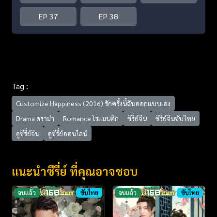
EP 37
EP 38
Tag :
Customize Happiness (2016) รักครั้งนี้ฉันออกแบบเอง
Drama ดราม่า
Romance โรแมนติก
ซีรี่ย์จีน
ซีรี่ย์จีนซับไทย
ดูซีรี่ย์จีน
ดูซีรี่ย์ออนไลน์
แนะนำซีรี่ย์ ที่คุณอาจชอบ
จบแล้ว
ซับไทย
จบแล้ว
ซับไทย