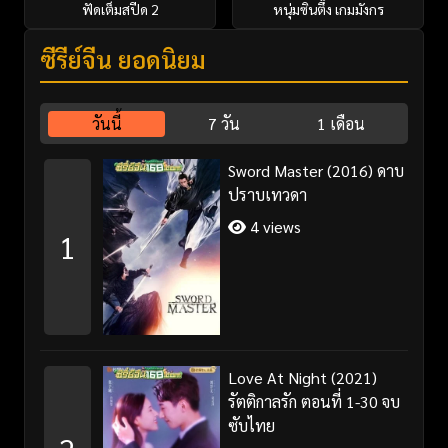
ฟัดเต็มสปีด 2
หนุ่มซินตึ๊ง เกมมังกร
ซีรี่ย์จีน ยอดนิยม
วันนี้
7 วัน
1 เดือน
Sword Master (2016) ดาบ
ปราบเทวดา
4 views
1
Love At Night (2021)
รัตติกาลรัก ตอนที่ 1-30 จบ
ซับไทย