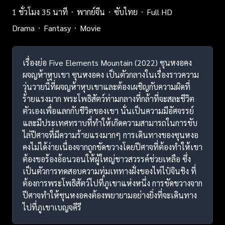
1 ชั่วโมง 35 นาที
พากย์จีน
ซับไทย
Full HD
Drama
Fantasy
Movie
เรื่องย่อ Five Elements Mountain (2022) ซุนหงอคง
ผจญห้าหุบเขา ซุนหงอคง เป็นตัวกลางในเรื่องราวความ
วุ่นวายนี้ที่ผจญห้าหุบเขาและต้องเผชิญกับความผิดที่
ร้ายแรงมาก พระโพธิสัตว์ท่ามกลางที่กล้าที่จะสละชีวิต
ตัวเองเพื่อแลกกับชีวิตของเขา นั่นเป็นความมีอัศจรรย์
และมีประเทศทราบที่ทำให้เกิดความสามารถในการขับ
ไล่ปีศาจที่มีความร้ายแรงมากๆ การเดินทางของซุนหงอ
คงไม่ได้ง่ายเนื่องจากถูกขัดขวางโดยปีศาจที่ต้องทำให้เขา
ต้องขอร้องอ้อนวอนให้ผู้ใหญ่ชาวสวรรค์ช่วยเหลือ ซึ่ง
เป็นตัวการทดสอบความทุ่มเททางฝั่งของไท่ไป๋จินชิง ที่
ต้องการพระโพธิสัตว์ไปที่ภูเขาแห่งหนึ่ง การขัดขวางจาก
ปีศาจทำให้ซุนหงอคงต้องพยายามอย่างยิ่งที่จะเดินทาง
ไปที่ภูเขาเบญจคีรี