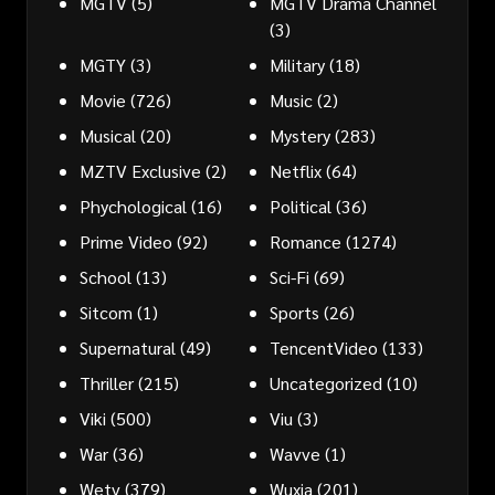
MGTV
(5)
MGTV Drama Channel
(3)
MGTY
(3)
Military
(18)
Movie
(726)
Music
(2)
Musical
(20)
Mystery
(283)
MZTV Exclusive
(2)
Netflix
(64)
Phychological
(16)
Political
(36)
Prime Video
(92)
Romance
(1274)
School
(13)
Sci-Fi
(69)
Sitcom
(1)
Sports
(26)
Supernatural
(49)
TencentVideo
(133)
Thriller
(215)
Uncategorized
(10)
Viki
(500)
Viu
(3)
War
(36)
Wavve
(1)
Wetv
(379)
Wuxia
(201)