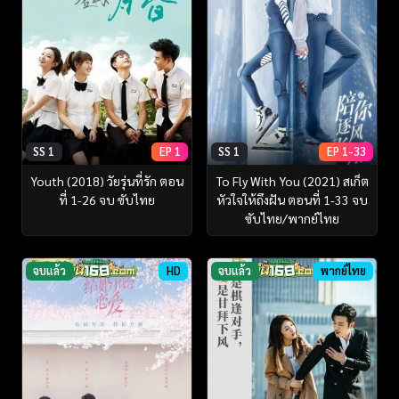
SS 1
EP 1
SS 1
EP 1-33
Youth (2018) วัยรุ่นที่รัก ตอน
To Fly With You (2021) สเก็ต
ที่ 1-26 จบ ซับไทย
หัวใจให้ถึงฝัน ตอนที่ 1-33 จบ
ซับไทย/พากย์ไทย
จบแล้ว
HD
จบแล้ว
พากย์ไทย