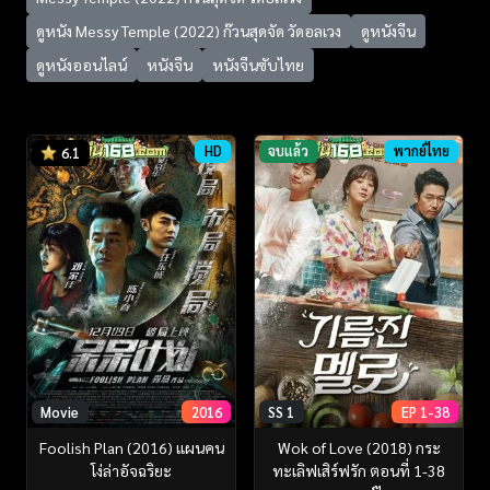
ดูหนัง Messy Temple (2022) ก๊วนสุดจัด วัดอลเวง
ดูหนังจีน
ดูหนังออนไลน์
หนังจีน
หนังจีนซับไทย
HD
จบแล้ว
พากย์ไทย
6.1
Movie
2016
SS 1
EP 1-38
Foolish Plan (2016) แผนคน
Wok of Love (2018) กระ
โง่ล่าอัจฉริยะ
ทะเลิฟเสิร์ฟรัก ตอนที่ 1-38