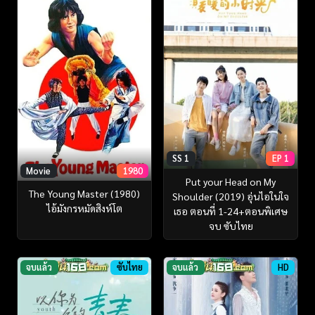
SS 1
EP 1
Movie
1980
Put your Head on My
The Young Master (1980)
Shoulder (2019) อุ่นไอในใจ
ไอ้มังกรหมัดสิงห์โต
เธอ ตอนที่ 1-24+ตอนพิเศษ
จบ ซับไทย
จบแล้ว
ซับไทย
จบแล้ว
HD