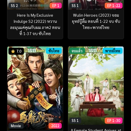
SS 2
EP 1
SS 1
EP 1-22
Here Is My Exclusive
Wulin Heroes (2023) จอม
Indulge S2 (2022) หวาน
ยุทธ์บู๊ลิ้ม ตอนที่ 1-22 จบ ซับ
ละมุนแค่คุณกับผม ภาค2 ตอน
ไทย+พากย์ไทย
ที่ 1-37 จบ ซับไทย
ซับไทย
จบแล้ว
พากย์ไทย
7.0
SS 1
EP 1-30
Movie
2022
A Female Student Arrives at