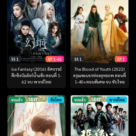
SS 1
EP 1-62
SS 1
EP 1
Ice Fantasy (2016) อัศจรรย์
The Blood of Youth (2022)
ศึกชิงบัลลังก์น้ำแข็ง ตอนที่ 1-
ดรุณพเนจรท่องยุทธภพ ตอนที่
62 จบ พากย์ไทย
1-40+ตอนพิเศษ จบ ซับไทย
จบแล้ว
ซับไทย
จบแล้ว
พากย์ไทย