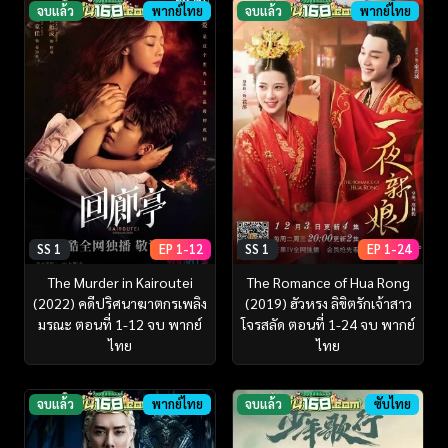
จบแล้ว
พากย์ไทย
จบแล้ว
พากย์ไทย
SS 1
EP 1-12
SS 1
EP 1-24
The Murder in Kairoutei
The Romance of Hua Rong
(2022) คดีปริศนาฆาตกรเพลิง
(2019) ฮัวหรง ลิขิตรักเจ้าสาว
มรณะ ตอนที่ 1-12 จบ พากย์
โจรสลัด ตอนที่ 1-24 จบ พากย์
ไทย
ไทย
จบแล้ว
พากย์ไทย
จบแล้ว
ซับไทย