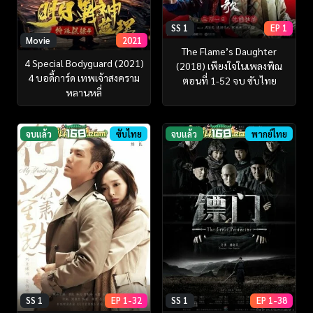
SS 1
EP 1
Movie
2021
The Flame’s Daughter
4 Special Bodyguard (2021)
(2018) เพียงใจในเพลงพิณ
4 บอดี้การ์ด เทพเจ้าสงคราม
ตอนที่ 1-52 จบ ซับไทย
หลานหลี่
จบแล้ว
ซับไทย
จบแล้ว
พากย์ไทย
SS 1
EP 1-32
SS 1
EP 1-38