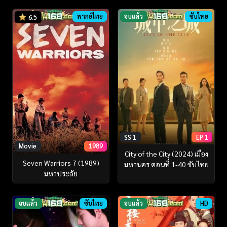
พากย์ไทย
จบแล้ว
ซับไทย
6.5
SS 1
EP 1
Movie
1989
City of the City (2024) เมือง
Seven Warriors 7 (1989)
มหานคร ตอนที่ 1-40 ซับไทย
มหาประลัย
จบแล้ว
ซับไทย
จบแล้ว
HD