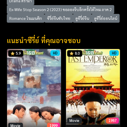
Drama ดราม่า
Ex-Wife Stop Season 2 (2023) ขอลองจีบอีกครั้งได้ไหม ภาค 2
Romance โรแมนติก
ซีรี่ย์จีนซับไทย
ดูซีรี่ย์จีน
ดูซีรี่ย์ออนไลน์
แนะนำซีรี่ย์ ที่คุณอาจชอบ
HD
HD
5.9
8.0
Movie
1987
Movie
1999