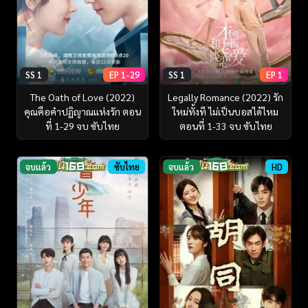
SS 1
EP 1-29
SS 1
EP 1
The Oath of Love (2022)
Legally Romance (2022) รัก
คุณคือคำปฏิญาณแห่งรัก ตอน
ใหม่ทั้งที ไม่เป็นบอสได้ไหม
ที่ 1-29 จบ ซับไทย
ตอนที่ 1-33 จบ ซับไทย
จบแล้ว
ซับไทย
จบแล้ว
HD