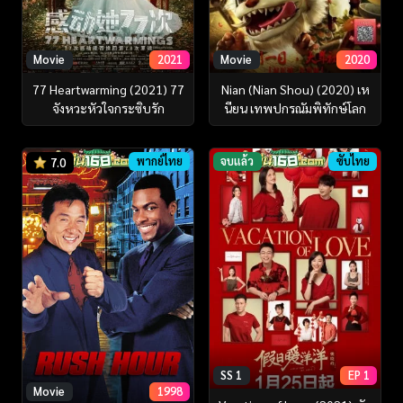
Movie
2021
Movie
2020
77 Heartwarming (2021) 77
Nian (Nian Shou) (2020) เห
จังหวะหัวใจกระซิบรัก
นียน เทพปกรณัมพิทักษ์โลก
พากย์ไทย
จบแล้ว
ซับไทย
7.0
SS 1
EP 1
Movie
1998