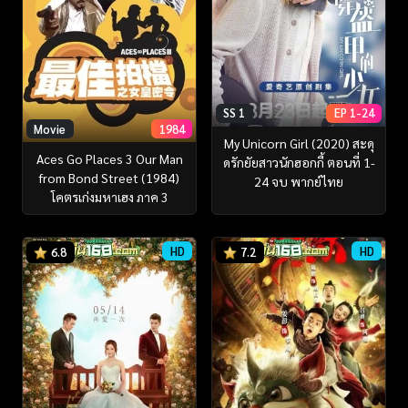
SS 1
EP 1-24
Movie
1984
My Unicorn Girl (2020) สะดุ
Aces Go Places 3 Our Man
ดรักยัยสาวนักฮอกกี้ ตอนที่ 1-
from Bond Street (1984)
24 จบ พากย์ไทย
โคตรเก่งมหาเฮง ภาค 3
HD
HD
6.8
7.2