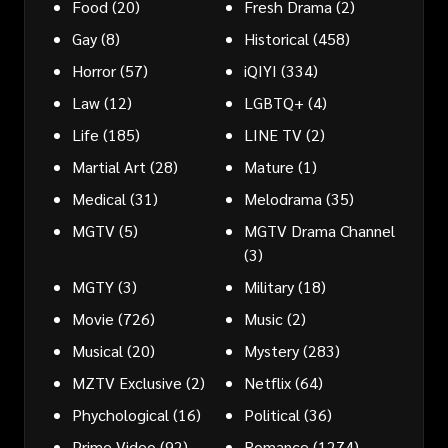
Food
(20)
Fresh Drama
(2)
Gay
(8)
Historical
(458)
Horror
(57)
iQIYI
(334)
Law
(12)
LGBTQ+
(4)
Life
(185)
LINE TV
(2)
Martial Art
(28)
Mature
(1)
Medical
(31)
Melodrama
(35)
MGTV
(5)
MGTV Drama Channel
(3)
MGTY
(3)
Military
(18)
Movie
(726)
Music
(2)
Musical
(20)
Mystery
(283)
MZTV Exclusive
(2)
Netflix
(64)
Phychological
(16)
Political
(36)
Prime Video
(92)
Romance
(1274)