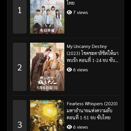
ไทย
1
7 views
My Uncanny Destiny
(2023) โชคชะตาลิขิตให้มา
พบรัก ตอนที่ 1-24 จบ ซับ
2
ไทย/พากย์ไทย
6 views
Fearless Whispers (2020)
มหาอำนาจแห่งความลับ
ตอนที่ 1-51 จบ ซับไทย
3
6 views