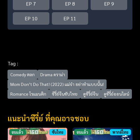
EP 7
EP 8
EP 9
EP 10
EP 11
Tag :
Comedy ตลก
Drama ดราม่า
Mom Don’t Do That! (2022) แม่จ๋า อย่าทำแบบนั้น!
Romance โรแมนติก
ซีรี่ย์จีนซับไทย
ดูซีรี่ย์จีน
ดูซีรี่ย์ออนไลน์
แนะนำซีรี่ย์ ที่คุณอาจชอบ
จบแล้ว
ซับไทย
จบแล้ว
พากย์ไทย