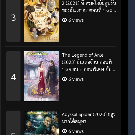
2 (2021) รักหมดใจยัยคู่ปรับ
ของฉัน ภาค2 ตอนที่ 1-30
3
จบ ซับไทย
6 views
The Legend of Anle
(2023) อันเล่อจ้วน ตอนที่
1-39 จบ + ตอนพิเศษ ซับ
4
ไทย/พากย์ไทย
6 views
Abyssal Spider (2020) อสูร
นรกใต้สมุทร
6 views