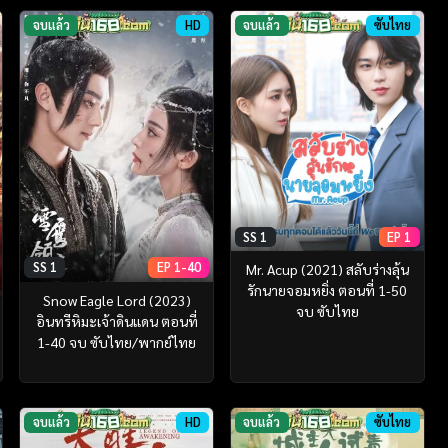
จบแล้ว
HD
จบแล้ว
ซับไทย
SS 1
EP 1
SS 1
EP 1-40
Mr. Acup (2021) สลับร่างลุ้น
รักนายจอมหยิ่ง ตอนที่ 1-50
Snow Eagle Lord (2023)
จบ ซับไทย
อินทรีหิมะเจ้าดินแดน ตอนที่
1-40 จบ ซับไทย/พากย์ไทย
จบแล้ว
HD
จบแล้ว
ซับไทย