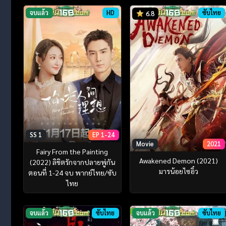
จบแล้ว
HD
ซับไทย
6.8
SS 1
EP 1-24
Movie
2021
Fairy From the Painting
Awakened Demon (2021)
(2022) ลิขิตรักจากปลายพู่กัน
มารน้อยไซอิ๋ว
ตอนที่ 1-24 จบ พากย์ไทย/ซับ
ไทย
จบแล้ว
ซับไทย
จบแล้ว
ซับไทย