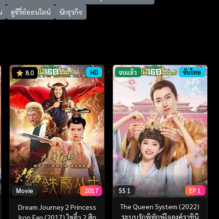
น
ดูซีรี่ย์ออนไลน์
นักธุรกิจ
HD
จบแล้ว
ซับไทย
8.0
SS 1
EP 1
Movie
2017
The Queen System (2022)
Dream Journey 2 Princess
ระบบรักพิทักษ์ใจองค์ราชินี
Iron Fan (2017) ไซอิ๋ว 2 ศึก