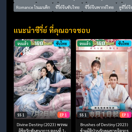
Romance โรแมนติก
ซีรี่ย์จีนซับไทย
ซีรี่ย์จีนพากย์ไทย
ดูซีรี่ย์จี
แนะนำซีรี่ย์ ที่คุณอาจชอบ
จบแล้ว
ซับไทย
จบแล้ว
ซับไทย
SS 1
EP 1
SS 1
EP 1
Divine Destiny (2023) พรหม
Brushes of Destiny (2023)
ลิขิตรักพันธนาการ ตอนที่ 1-
ข้ามมิติป่วนรักคุณชายจิตรกร