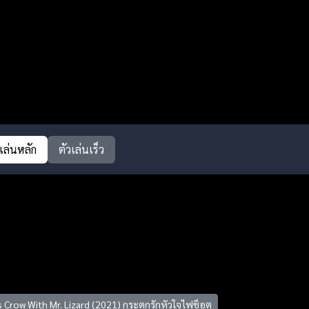
วเล่นหลัก
ตัวเล่นเร็ว
s Crow With Mr. Lizard (2021) กระตุกรักหัวใจไฟช็อต