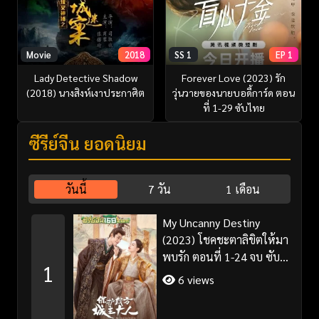
Movie
2018
SS 1
EP 1
Lady Detective Shadow
Forever Love (2023) รัก
(2018) นางสิงห์เงาประกาศิต
วุ่นวายของนายบอดี้การ์ด ตอน
ที่ 1-29 ซับไทย
ซีรี่ย์จีน ยอดนิยม
วันนี้
7 วัน
1 เดือน
My Uncanny Destiny
(2023) โชคชะตาลิขิตให้มา
พบรัก ตอนที่ 1-24 จบ ซับ
1
ไทย/พากย์ไทย
6 views