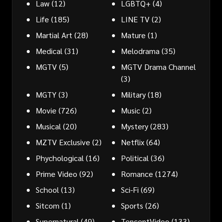
Law
(12)
LGBTQ+
(4)
Life
(185)
LINE TV
(2)
Martial Art
(28)
Mature
(1)
Medical
(31)
Melodrama
(35)
MGTV
(5)
MGTV Drama Channel
(3)
MGTY
(3)
Military
(18)
Movie
(726)
Music
(2)
Musical
(20)
Mystery
(283)
MZTV Exclusive
(2)
Netflix
(64)
Phychological
(16)
Political
(36)
Prime Video
(92)
Romance
(1274)
School
(13)
Sci-Fi
(69)
Sitcom
(1)
Sports
(26)
Supernatural
(49)
TencentVideo
(133)