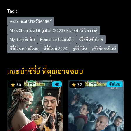
Tag :
Historical ประวัติศาสตร์
Miss Chun Is a Litigator (2023) ทนายสาวถึงคราวสู้
Mystery ลึกลับ
Romance โรแมนติก
ซีรี่ย์จีนซับไทย
ซีรี่ย์จีนพากย์ไทย
ซีรี่ย์ใหม่ 2023
ดูซีรี่ย์จีน
ดูซีรี่ย์ออนไลน์
แนะนำซีรี่ย์ ที่คุณอาจชอบ
HD
ซับไทย
6.5
7.2