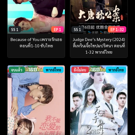
SS 1
EP 1
SS 1
EP 1-32
Because of You เพราะรักเธอ
Judge Dee’s Mystery (2024)
ตอนที่1-10 ซับไทย
ตี๋เหรินเจี๋ยไขปมปริศนา ตอนที่
1-32 พากย์ไทย
จบแล้ว
พากย์ไทย
ยังไม่จบ
พากย์ไทย