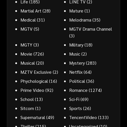
Life
(185)
LINE TV
(2)
Martial Art
(28)
Mature
(1)
Medical
(31)
Melodrama
(35)
MGTV
(5)
MGTV Drama Channel
(3)
MGTY
(3)
Military
(18)
Movie
(726)
Music
(2)
Musical
(20)
Mystery
(283)
MZTV Exclusive
(2)
Netflix
(64)
Phychological
(16)
Political
(36)
Prime Video
(92)
Romance
(1274)
School
(13)
Sci-Fi
(69)
Sitcom
(1)
Sports
(26)
Supernatural
(49)
TencentVideo
(133)
Thriller
(215)
Uncategorized
(10)