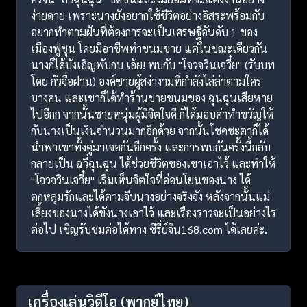
ง่ายดาย เพราะนางยังอยากใช้ชีวิตอย่างอิสระพร้อมกับ
อยากทำตามฝันที่ต้องการจะเป็นเศรษฐีอันดับ 1 ของ
เมืองฟู่ซุน โดยมีอาชีพทำขนมขาย แต่ในขณะเดียวกัน
นางก็ได้บังเอิญพับกบ เอ้ย! พบกับ "โจวจวินเจวี๋ย" (รับบท
โดย กัวจื่อฝาน) องค์ชายผู้สง่างามที่กำลังไล่ล่าตามใคร
บางคน และเขาก็ได้ทำร้านขายขนมของ ฉุนฉุนเสียหาย
ไปอีกก จากนั้นชายหนุ่มผู้มีจิตใจดี ก็ได้มอบค่าทำขวัญให้
กับนางเป็นเงินจำนวนมากอีกด้วย จากนั้นโชคชะตาก็ได้
นำพาเขาทั้งคู่มาเจอกันอีกครั้ง และการพบกันครั้งนี้กลับ
กลายเป็น ฉวี่ฉุนฉุน ได้ช่วยชีวิตของเขาเอาไว้ และทำให้
"โจวจวินเจวี๋ย" เริ่มเห็นจิตใจที่อ่อนโยนของนาง ได้
ตกหลุมรักและได้ตามจีบนางอย่างจริงจัง หลังจากนั้นแม่
เลี้ยงของนางได้ขังนางเอาไว้ และเรื่องราวจะเป็นอย่างไร
ต่อไป เชิญรับชมต่อได้ทาง ซีรี่ย์จีน168.com ได้เลยค่ะ.
เครื่องเล่นวิดีโอ
(พากย์ไทย)