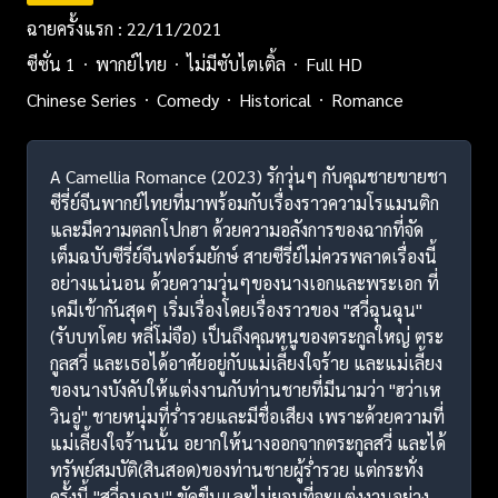
ฉายครั้งแรก : 22/11/2021
ซีซั่น 1
พากย์ไทย
ไม่มีซับไตเติ้ล
Full HD
Chinese Series
Comedy
Historical
Romance
A Camellia Romance (2023) รักวุ่นๆ กับคุณชายขายชา
ซีรี่ย์จีนพากย์ไทยที่มาพร้อมกับเรื่องราวความโรแมนติก
และมีความตลกโปกฮา ด้วยความอลังการของฉากที่จัด
เต็มฉบับซีรี่ย์จีนฟอร์มยักษ์ สายซีรี่ย์ไม่ควรพลาดเรื่องนี้
อย่างแน่นอน ด้วยความวุ่นๆของนางเอกและพระเอก ที่
เคมีเข้ากันสุดๆ เริ่มเรื่องโดยเรื่องราวของ "สวี่ฉุนฉุน"
(รับบทโดย หลี่โม่จือ) เป็นถึงคุณหนูของตระกูลใหญ่ ตระ
กูลสวี่ และเธอได้อาศัยอยู่กับแม่เลี้ยงใจร้าย และแม่เลี้ยง
ของนางบังคับให้แต่งงานกับท่านชายที่มีนามว่า "ฮว่าเห
วินอู่" ชายหนุ่มที่ร่ำรวยและมีชื่อเสียง เพราะด้วยความที่
แม่เลี้ยงใจร้านนั้น อยากให้นางออกจากตระกูลสวี่ และได้
ทรัพย์สมบัติ(สินสอด)ของท่านชายผู้ร่ำรวย แต่กระทั่ง
ครั้งนี้ "สวี่ฉุนฉุน" ขัดขืนและไม่ยอมที่จะแต่งงานอย่าง