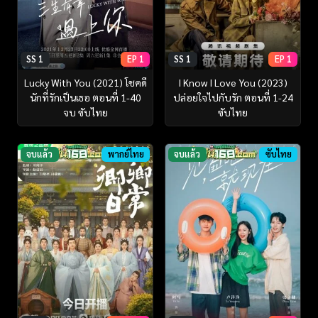
SS 1
EP 1
SS 1
EP 1
Lucky With You (2021) โชคดี
I Know I Love You (2023)
นักที่รักเป็นเธอ ตอนที่ 1-40
ปล่อยใจไปกับรัก ตอนที่ 1-24
จบ ซับไทย
ซับไทย
จบแล้ว
พากย์ไทย
จบแล้ว
ซับไทย