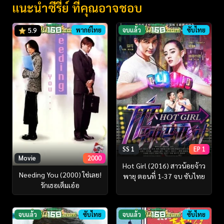
แนะนำซีรี่ย์ ที่คุณอาจชอบ
พากย์ไทย
จบแล้ว
ซับไทย
5.9
SS 1
EP 1
Movie
2000
Hot Girl (2016) สาวน้อยจ้าว
Needing You (2000) ใช่เลย!
พายุ ตอนที่ 1-37 จบ ซับไทย
รักเธอเต็มเอ๋อ
จบแล้ว
ซับไทย
จบแล้ว
ซับไทย