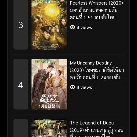
Fearless Whispers (2020)
มหาอำนาจแห่งความลับ
ตอนที่ 1-51 จบ ซับไทย
3
4 views
My Uncanny Destiny
(2023) โชคชะตาลิขิตให้มา
พบรัก ตอนที่ 1-24 จบ ซับ
4
ไทย/พากย์ไทย
4 views
The Legend of Dugu
(2019) ตำนานสกุลตู๋กู ตอน