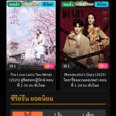
จบแล้ว
ซับไทย
จบแล้ว
ซับไทย
SS 1
EP 1
SS 1
EP 1
The Love Lasts Two Minds
Wenderella’s Diary (2023)
(2020) คู่ชิดสองปฏิปักษ์ ตอน
ไดอารี่ของเวนเดอเรลล่า ตอน
ที่ 1-36 จบ ซับไทย
ที่ 1-24 จบ ซับไทย
ซีรี่ย์จีน ยอดนิยม
วันนี้
7 วัน
1 เดือน