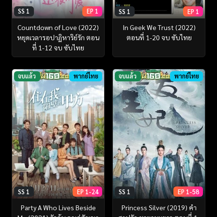
SS 1
EP 1
SS 1
EP 1
Countdown of Love (2022)
In Geek We Trust (2022)
หยุดเวลารอปาฏิหาริย์รัก ตอน
ตอนที่ 1-20 จบ ซับไทย
ที่ 1-12 จบ ซับไทย
จบแล้ว
พากย์ไทย
จบแล้ว
พากย์ไทย
SS 1
EP 1-24
SS 1
EP 1-58
Party A Who Lives Beside
Princess Silver (2019) คำ