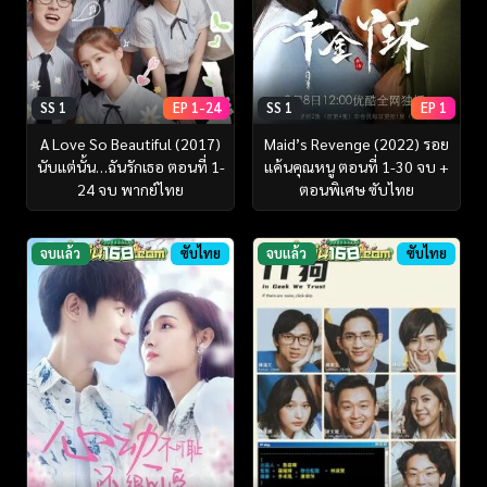
SS 1
EP 1-24
SS 1
EP 1
A Love So Beautiful (2017)
Maid’s Revenge (2022) รอย
นับแต่นั้น…ฉันรักเธอ ตอนที่ 1-
แค้นคุณหนู ตอนที่ 1-30 จบ +
24 จบ พากย์ไทย
ตอนพิเศษ ซับไทย
จบแล้ว
ซับไทย
จบแล้ว
ซับไทย