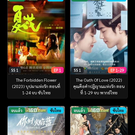
SS 1
EP 1
SS 1
EP 1-29
The Forbidden Flower
The Oath Of Love (2022)
(2023) บุปผาแห่งรัก ตอนที่
คุณคือคำปฏิญาณแห่งรัก ตอน
1-24 จบ ซับไทย
ที่ 1-29 จบ พากย์ไทย
จบแล้ว
ซับไทย
จบแล้ว
ซับไทย