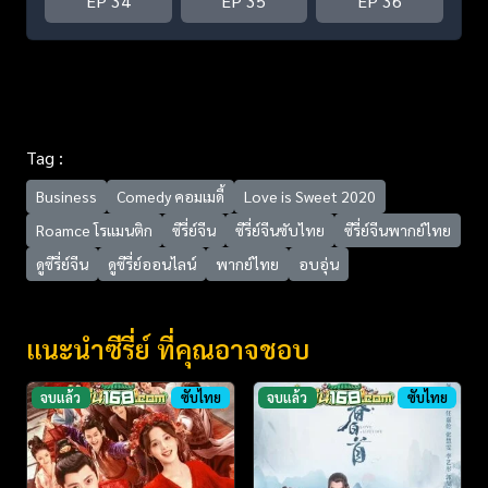
EP 34
EP 35
EP 36
Tag :
Business
Comedy คอมเมดี้
Love is Sweet 2020
Roamce โรแมนติก
ซีรี่ย์จีน
ซีรี่ย์จีนซับไทย
ซีรี่ย์จีนพากย์ไทย
ดูซีรี่ย์จีน
ดูซีรี่ย์ออนไลน์
พากย์ไทย
อบอุ่น
แนะนำซีรี่ย์ ที่คุณอาจชอบ
จบแล้ว
ซับไทย
จบแล้ว
ซับไทย