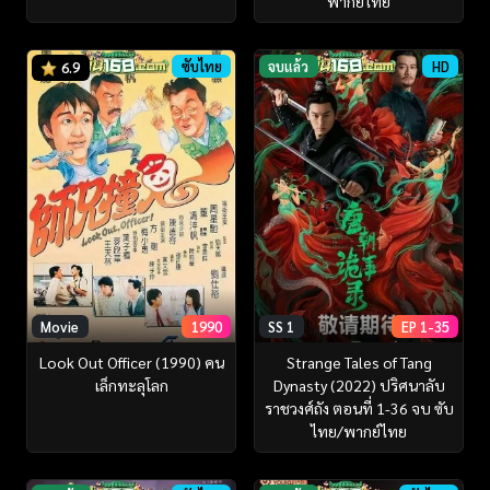
พากย์ไทย
ซับไทย
จบแล้ว
HD
6.9
Movie
1990
SS 1
EP 1-35
Look Out Officer (1990) คน
Strange Tales of Tang
เล็กทะลุโลก
Dynasty (2022) ปริศนาลับ
ราชวงศ์ถัง ตอนที่ 1-36 จบ ซับ
ไทย/พากย์ไทย