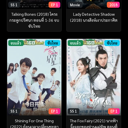
SS 1
EP 1
Movie
2018
Talking Bones (2018) โครง
Lady Detective Shadow
กระดูกปริศนา ตอนที่ 1-36 จบ
(2018) นางสิงห์เงาประกาศิต
ซับไทย
จบแล้ว
ซับไทย
จบแล้ว
ซับไทย
SS 1
EP 1
SS 1
EP 1
Shining For One Thing
The Fox Fairy (2021) นางฟ้า
(2022) ย้อนเวลาเปลี่ยนชะตา
จิ้งจอกของท่านแม่ทัพ ตอนที่