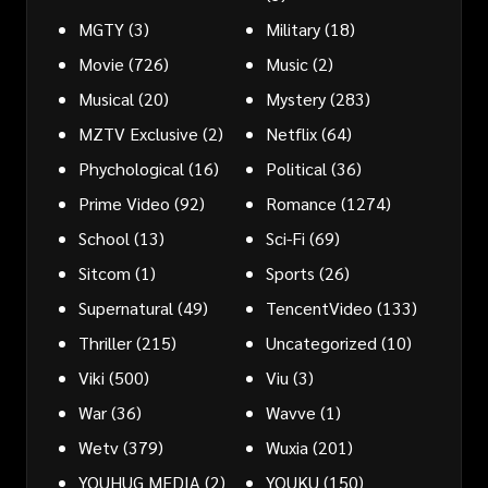
MGTY
(3)
Military
(18)
Movie
(726)
Music
(2)
Musical
(20)
Mystery
(283)
MZTV Exclusive
(2)
Netflix
(64)
Phychological
(16)
Political
(36)
Prime Video
(92)
Romance
(1274)
School
(13)
Sci-Fi
(69)
Sitcom
(1)
Sports
(26)
Supernatural
(49)
TencentVideo
(133)
Thriller
(215)
Uncategorized
(10)
Viki
(500)
Viu
(3)
War
(36)
Wavve
(1)
Wetv
(379)
Wuxia
(201)
YOUHUG MEDIA
(2)
YOUKU
(150)