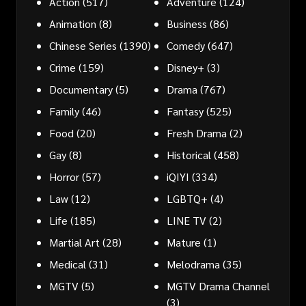
Action
(517)
Adventure
(124)
Animation
(8)
Business
(86)
Chinese Series
(1390)
Comedy
(647)
Crime
(159)
Disney+
(3)
Documentary
(5)
Drama
(767)
Family
(46)
Fantasy
(525)
Food
(20)
Fresh Drama
(2)
Gay
(8)
Historical
(458)
Horror
(57)
iQIYI
(334)
Law
(12)
LGBTQ+
(4)
Life
(185)
LINE TV
(2)
Martial Art
(28)
Mature
(1)
Medical
(31)
Melodrama
(35)
MGTV
(5)
MGTV Drama Channel
(3)