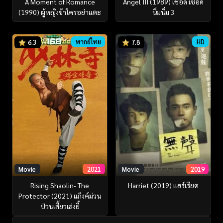
A Moment of Romance
Angel III (1989) เชือด เชือด
(1990) ผู้หญิงข้าใครอย่าแตะ
นิ่มนิ่ม 3
พากย์ไทย
HD
6.3
7.8
Movie
2021
Movie
2019
Rising Shaolin- The
Harriet (2019) แฮร์เรียต
Protector (2021) แก็งค์ม่วน
ป่วนเสี้ยวเล่งยี้