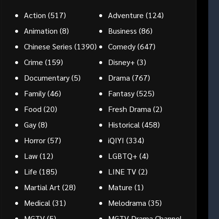
Action
(517)
Adventure
(124)
Animation
(8)
Business
(86)
Chinese Series
(1390)
Comedy
(647)
Crime
(159)
Disney+
(3)
Documentary
(5)
Drama
(767)
Family
(46)
Fantasy
(525)
Food
(20)
Fresh Drama
(2)
Gay
(8)
Historical
(458)
Horror
(57)
iQIYI
(334)
Law
(12)
LGBTQ+
(4)
Life
(185)
LINE TV
(2)
Martial Art
(28)
Mature
(1)
Medical
(31)
Melodrama
(35)
MGTV
(5)
MGTV Drama Channel