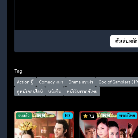
ตัวเล่นหลัก
Tag :
Action บู๊
Comedy ตลก
Drama ดราม่า
God of Gamblers (1
ดูหนังออนไลน์
หนังจีน
หนังจีนพากย์ไทย
จบแล้ว
HD
พากย์ไทย
7.2