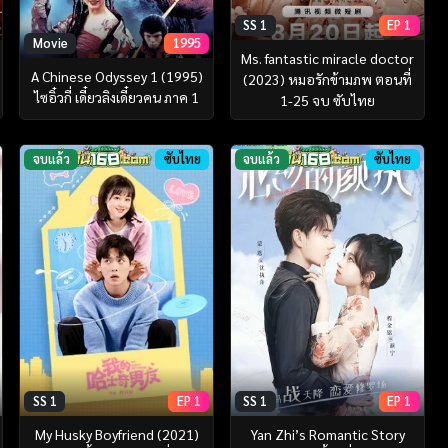
SS 1
EP 1
Movie
1995
Ms. fantastic miracle doctor
A Chinese Odyssey 1 (1995)
(2023) หมอรักข้ามภพ ตอนที่
ไซอิ๋วกี่ เดี๋ยวลิงเดี๋ยวคน ภาค 1
1-25 จบ ซับไทย
จบแล้ว
ซับไทย
จบแล้ว
ซับไทย
SS 1
EP 1
SS 1
EP 1
My Husky Boyfriend (2021)
Yan Zhi’s Romantic Story