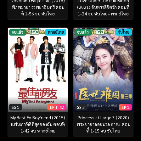
Novoland Eagle Flag (2019)
Love Under the Full Moon
พิภพมายา ธงพยาอินทรี ตอน
(2021) จันทราลิขิตรัก ตอนที่
ที่ 1-56 จบ ซับไทย
1-24 จบ ซับไทย+พากย์ไทย
จบแล้ว
พากย์ไทย
จบแล้ว
ซับไทย
SS 1
EP 1-42
SS 3
EP 1
My Best Ex-Boyfriend (2015)
Princess at Large 3 (2020)
แฟนเก่าที่ดีที่สุดของฉัน ตอนที่
พระชายาลอยนวล ภาค3 ตอน
1-42 จบ พากย์ไทย
ที่ 1-15 จบ ซับไทย