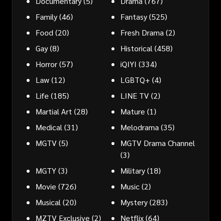
Documentary
(5)
Drama
(767)
Family
(46)
Fantasy
(525)
Food
(20)
Fresh Drama
(2)
Gay
(8)
Historical
(458)
Horror
(57)
iQIYI
(334)
Law
(12)
LGBTQ+
(4)
Life
(185)
LINE TV
(2)
Martial Art
(28)
Mature
(1)
Medical
(31)
Melodrama
(35)
MGTV
(5)
MGTV Drama Channel
(3)
MGTY
(3)
Military
(18)
Movie
(726)
Music
(2)
Musical
(20)
Mystery
(283)
MZTV Exclusive
(2)
Netflix
(64)