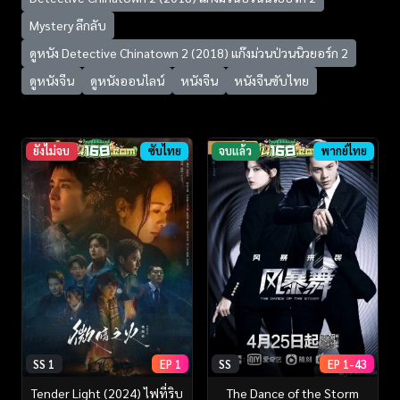
Mystery ลึกลับ
ดูหนัง Detective Chinatown 2 (2018) แก๊งม่วนป่วนนิวยอร์ก 2
ดูหนังจีน
ดูหนังออนไลน์
หนังจีน
หนังจีนซับไทย
ยังไม่จบ
ซับไทย
จบแล้ว
พากย์ไทย
SS 1
EP 1
SS
EP 1-43
Tender Light (2024) ไฟที่ริบ
The Dance of the Storm