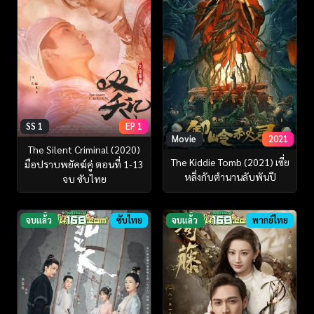
SS 1
EP 1
Movie
2021
The Silent Criminal (2020)
The Kiddie Tomb (2021) เซี่ย
มือปราบพยัคฆ์คู่ ตอนที่ 1-13
หลิ่งกับตำนานลับพันปี
จบ ซับไทย
จบแล้ว
ซับไทย
จบแล้ว
พากย์ไทย