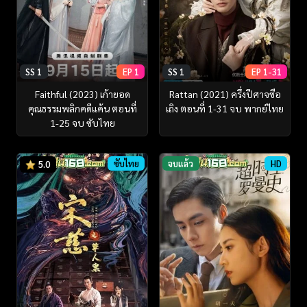
SS 1
EP 1
SS 1
EP 1-31
Faithful (2023) เก้ายอด
Rattan (2021) ครึ่งปีศาจซือ
คุณธรรมพลิกคดีแค้น ตอนที่
เถิง ตอนที่ 1-31 จบ พากย์ไทย
1-25 จบ ซับไทย
ซับไทย
จบแล้ว
HD
5.0