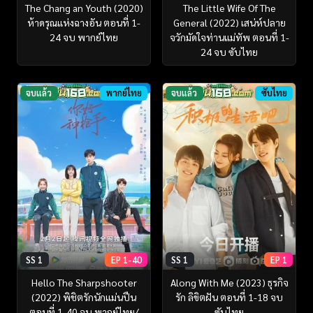
The Chang an Youth (2020)
The Little Wife Of The
ห้าดรุณแห่งฉางอัน ตอนที่ 1-
General (2022) เสน่ห์ปลาย
24 จบ พากย์ไทย
จวักมัดใจท่านแม่ทัพ ตอนที่ 1-
24 จบ ซับไทย
จบแล้ว
พากย์ไทย
จบแล้ว
ซับไทย
SS 1
EP 1-40
SS 1
EP 1
Hello The Sharpshooter
Along With Me (2023) ธุรกิจ
(2022) พิชิตรักนักแม่นปืน
รัก ลิขิตฝัน ตอนที่ 1-18 จบ
ตอนที่ 1-40 จบ พากย์ไทย/
ซับไทย