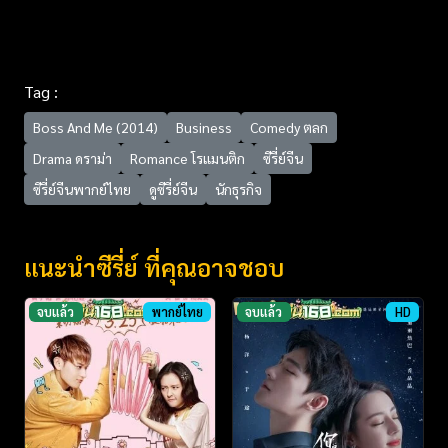
Tag :
Boss And Me (2014)
Business
Comedy ตลก
Drama ดราม่า
Romance โรแมนติก
ซีรี่ย์จีน
ซีรี่ย์จีนพากย์ไทย
ดูซีรี่ย์จีน
นักธุรกิจ
แนะนำซีรี่ย์ ที่คุณอาจชอบ
จบแล้ว
พากย์ไทย
จบแล้ว
HD