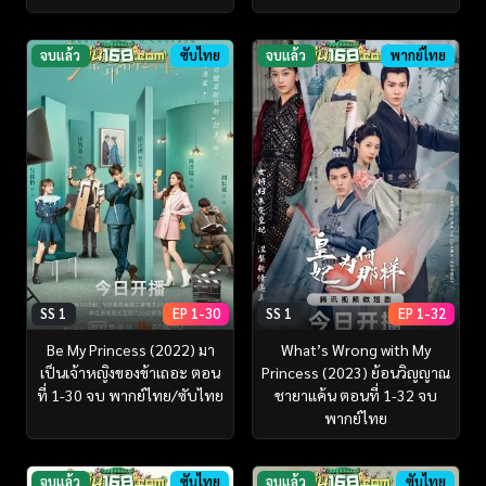
จบแล้ว
ซับไทย
จบแล้ว
พากย์ไทย
SS 1
EP 1-30
SS 1
EP 1-32
Be My Princess (2022) มา
What’s Wrong with My
เป็นเจ้าหญิงของข้าเถอะ ตอน
Princess (2023) ย้อนวิญญาณ
ที่ 1-30 จบ พากย์ไทย/ซับไทย
ชายาแค้น ตอนที่ 1-32 จบ
พากย์ไทย
จบแล้ว
ซับไทย
จบแล้ว
ซับไทย