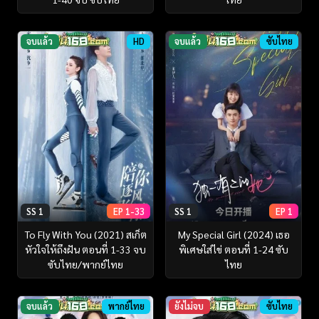
จบแล้ว
HD
จบแล้ว
ซับไทย
SS 1
EP 1-33
SS 1
EP 1
To Fly With You (2021) สเก็ต
My Special Girl (2024) เธอ
หัวใจให้ถึงฝัน ตอนที่ 1-33 จบ
พิเศษใส่ไข่ ตอนที่ 1-24 ซับ
ซับไทย/พากย์ไทย
ไทย
จบแล้ว
พากย์ไทย
ยังไม่จบ
ซับไทย