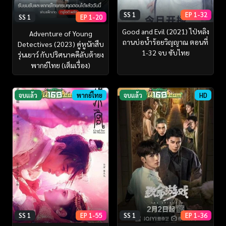
SS 1
EP 1-32
SS 1
EP 1-20
Good and Evil (2021) ไป่หลิง
Adventure of Young
ถานบ่อน้ำร้อยวิญญาณ ตอนที่
Detectives (2023) คู่หูนักสืบ
1-32 จบ ซับไทย
รุ่นเยาว์ กับปริศนาคคีลับต้ายง
พากย์ไทย (เต็มเรื่อง)
จบแล้ว
พากย์ไทย
จบแล้ว
HD
SS 1
EP 1-55
SS 1
EP 1-36