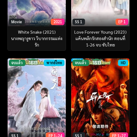
Movie
2021
SS 1
EP 1
White Snake (2021)
Love Forever Young (2023)
นางพญางูขาว วิบากกรรมแห่ง
แค้นพลิกรักสองสำนัก ตอนที่
รัก
1-26 จบ ซับไทย
จบแล้ว
พากย์ไทย
จบแล้ว
HD
SS 1
EP 1-24
SS 1
EP 1-27