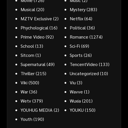
Movie
(726)
Music
(2)
Musical
(20)
Mystery
(283)
MZTV Exclusive
(2)
Netflix
(64)
Phychological
(16)
Political
(36)
Prime Video
(92)
Romance
(1274)
School
(13)
Sci-Fi
(69)
Sitcom
(1)
Sports
(26)
Supernatural
(49)
TencentVideo
(133)
Thriller
(215)
Uncategorized
(10)
Viki
(500)
Viu
(3)
War
(36)
Wavve
(1)
Wetv
(379)
Wuxia
(201)
YOUHUG MEDIA
(2)
YOUKU
(150)
Youth
(190)