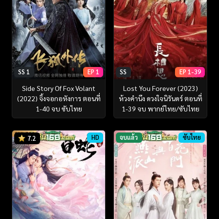
SS 1
EP 1
SS
EP 1-39
Side Story Of Fox Volant
Lost You Forever (2023)
(2022) จิ้งจอกอหังการ ตอนที่
ห้วงคำนึง ดวงใจนิรันดร์ ตอนที่
1-40 จบ ซับไทย
1-39 จบ พากย์ไทย/ซับไทย
HD
จบแล้ว
ซับไทย
7.2