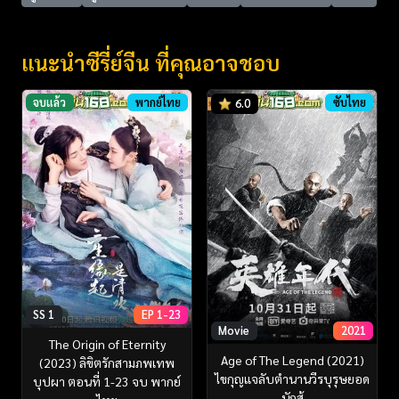
แนะนำซีรี่ย์จีน ที่คุณอาจชอบ
จบแล้ว
พากย์ไทย
ซับไทย
6.0
SS 1
EP 1-23
Movie
2021
The Origin of Eternity
Age of The Legend (2021)
(2023) ลิขิตรักสามภพเทพ
ไขกุญแจลับตำนานวีรบุรุษยอด
บุปผา ตอนที่ 1-23 จบ พากย์
นักสู้