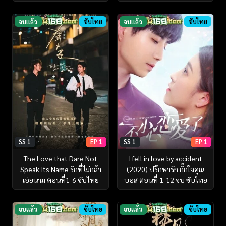
จบแล้ว
ซับไทย
จบแล้ว
ซับไทย
SS 1
EP 1
SS 1
EP 1
The Love that Dare Not
I fell in love by accident
Speak Its Name รักที่ไม่กล้า
(2020) ปรึกษารัก กั๊กใจคุณ
เอ่ยนาม ตอนที่1-6 ซับไทย
บอส ตอนที่ 1-12 จบ ซับไทย
จบแล้ว
ซับไทย
จบแล้ว
ซับไทย