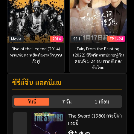
Movie
2014
SS 1
EP 1-24
Rise of the Legend (2014)
Fairy From the Painting
หวงเฟยหง พยัคฆ์ผงาดวีรบุรุษ
(2022) ลิขิตรักจากปลายพู่กัน
กังฟู
ตอนที่ 1-24 จบ พากย์ไทย/
ซับไทย
ซีรี่ย์จีน ยอดนิยม
วันนี้
7 วัน
1 เดือน
The Sword (1980) กระบี่ผ่า
กระบี่
5 views