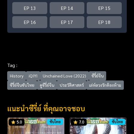
EP 13
EP 14
EP 15
EP 16
EP 17
EP 18
Tag :
History
iQIYI
Unchained Love (2022)
ซีรี่ย์จีน
ซีรี่ย์จีนซับไทย
ดูซีรี่ย์จีน
ประวัติศาสตร์
เล่ห์ลวงรักต้องห้าม
แนะนำซีรี่ย์ ที่คุณอาจชอบ
ซับไทย
ซับไทย
5.0
7.0