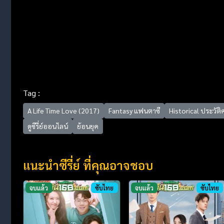
Tag :
A Life Time Love (2017)
Fantasy แฟนตาซี
Historical ประวัติ
ดูซีรี่ย์ออนไลน์
ย้อนยุค
แนะนำซีรี่ย์ ที่คุณอาจชอบ
จบแล้ว
ซับไทย
จบแล้ว
ซับไทย