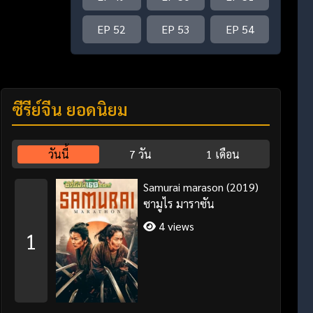
EP 52
EP 53
EP 54
ซีรี่ย์จีน ยอดนิยม
วันนี้
7 วัน
1 เดือน
Samurai marason (2019)
ซามูไร มาราซัน
4 views
1