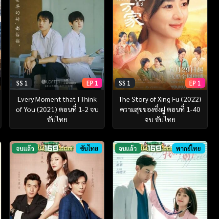
SS 1
EP 1
SS 1
EP 1
Every Moment that I Think
The Story of Xing Fu (2022)
of You (2021) ตอนที่ 1-2 จบ
ความสุขของซิ่งฝู ตอนที่ 1-40
ซับไทย
จบ ซับไทย
จบแล้ว
ซับไทย
จบแล้ว
พากย์ไทย