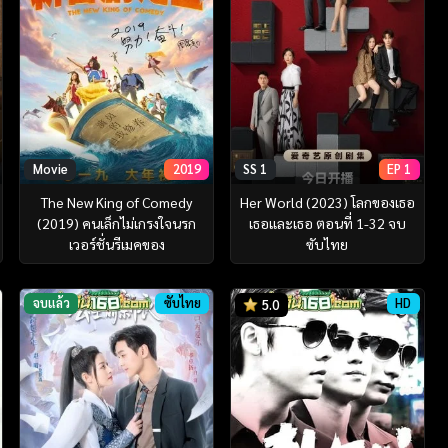
Movie
2019
SS 1
EP 1
The New King of Comedy
Her World (2023) โลกของเธอ
(2019) คนเล็กไม่เกรงใจนรก
เธอและเธอ ตอนที่ 1-32 จบ
เวอร์ชั่นรีเมคของ
ซับไทย
จบแล้ว
ซับไทย
HD
5.0