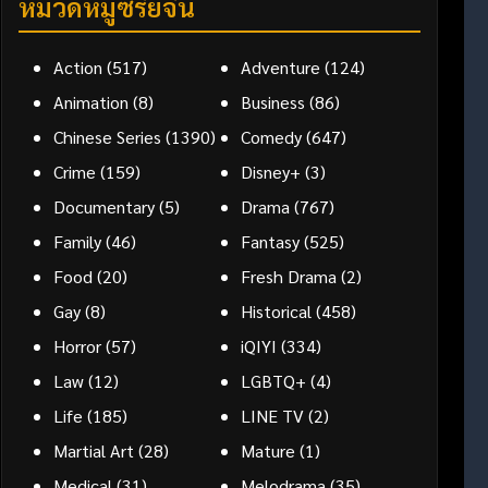
หมวดหมู่ซีรี่ย์จีน
Action
(517)
Adventure
(124)
Animation
(8)
Business
(86)
Chinese Series
(1390)
Comedy
(647)
Crime
(159)
Disney+
(3)
Documentary
(5)
Drama
(767)
Family
(46)
Fantasy
(525)
Food
(20)
Fresh Drama
(2)
Gay
(8)
Historical
(458)
Horror
(57)
iQIYI
(334)
Law
(12)
LGBTQ+
(4)
Life
(185)
LINE TV
(2)
Martial Art
(28)
Mature
(1)
Medical
(31)
Melodrama
(35)