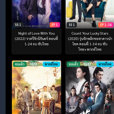
SS 1
EP 1
SS 1
EP 1-34
Night of Love With You
Count Your Lucky Stars
(2022) ราตรีรักนิรันดร์ ตอนที่
(2020) วุ่นรักพลิกชะตาดาวนำ
1-24 จบ ซับไทย
โชค ตอนที่ 1-34 จบ ซับ
ไทย+พากย์ไทย
จบแล้ว
พากย์ไทย
จบแล้ว
พากย์ไทย