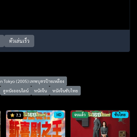
ตัวเล่นเร็ว
in Tokyo (2005) เทพบุตรป้ายเหลือง
ดูหนังออนไลน์
หนังจีน
หนังจีนซับไทย
HD
จบแล้ว
ซับไทย
7.3