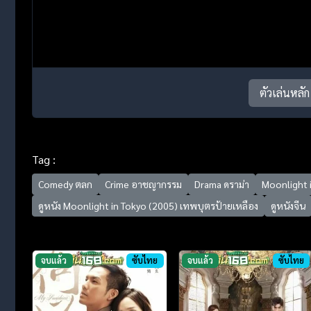
ตัวเล่นหลัก
Tag :
Comedy ตลก
Crime อาชญากรรม
Drama ดราม่า
Moonlight 
ดูหนัง Moonlight in Tokyo (2005) เทพบุตรป้ายเหลือง
ดูหนังจีน
จบแล้ว
ซับไทย
จบแล้ว
ซับไทย