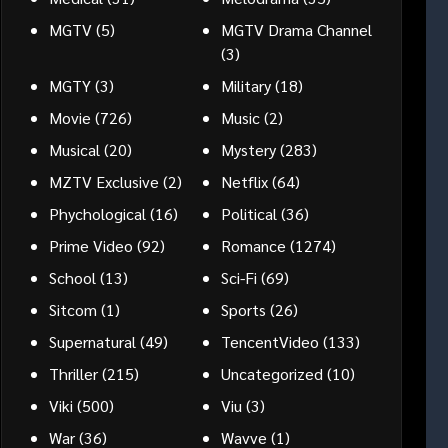
MGTV
(5)
MGTV Drama Channel
(3)
MGTY
(3)
Military
(18)
Movie
(726)
Music
(2)
Musical
(20)
Mystery
(283)
MZTV Exclusive
(2)
Netflix
(64)
Phychological
(16)
Political
(36)
Prime Video
(92)
Romance
(1274)
School
(13)
Sci-Fi
(69)
Sitcom
(1)
Sports
(26)
Supernatural
(49)
TencentVideo
(133)
Thriller
(215)
Uncategorized
(10)
Viki
(500)
Viu
(3)
War
(36)
Wavve
(1)