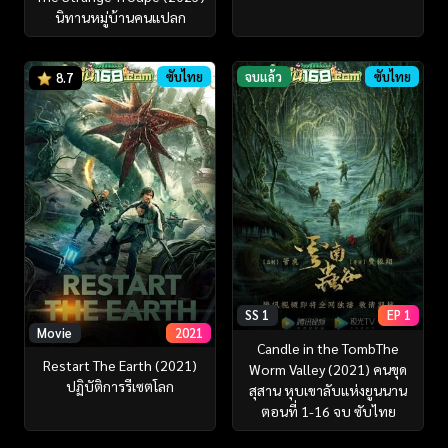
นิทานหมู่บ้านคนแปลก
ซับไทย
จบแล้ว
ซับไทย
8.7
SS 1
EP 1
Movie
2021
Candle in the TombThe
Restart The Earth (2021)
Worm Valley (2021) คนขุด
ปฏิบัติการรีเซตโลก
สุสาน หุบเขาลับแห่งยูนนาน
ตอนที่ 1-16 จบ ซับไทย