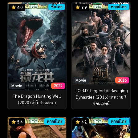
ซับไทย
พากย์ไทย
6.0
7.9
Movie
2016
Movie
2022
L.O.R.D- Legend of Ravaging
The Dragon Hunting Well
Dynasties (2016) สงคราม 7
(2020) ล่าปีศาจสยอง
จอมเวทย์
พากย์ไทย
พากย์ไทย
5.4
4.2