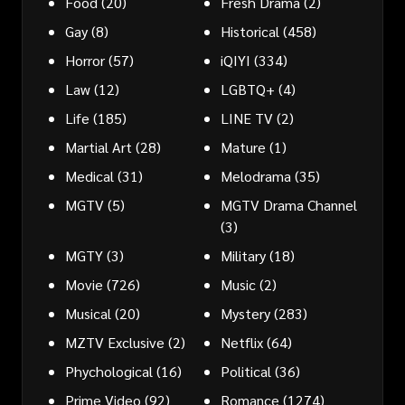
Food
(20)
Fresh Drama
(2)
Gay
(8)
Historical
(458)
Horror
(57)
iQIYI
(334)
Law
(12)
LGBTQ+
(4)
Life
(185)
LINE TV
(2)
Martial Art
(28)
Mature
(1)
Medical
(31)
Melodrama
(35)
MGTV
(5)
MGTV Drama Channel
(3)
MGTY
(3)
Military
(18)
Movie
(726)
Music
(2)
Musical
(20)
Mystery
(283)
MZTV Exclusive
(2)
Netflix
(64)
Phychological
(16)
Political
(36)
Prime Video
(92)
Romance
(1274)