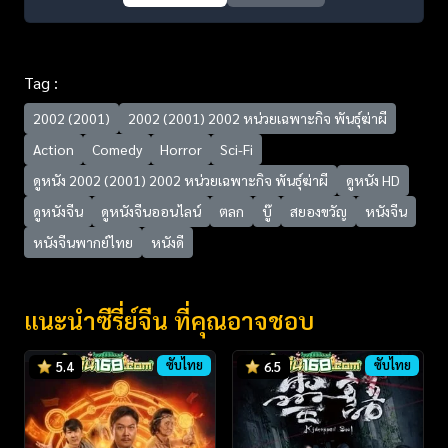
Tag :
2002 (2001)
2002 (2001) 2002 หน่วยเฉพาะกิจ พันธุ์ฆ่าผี
Action
Comedy
Horror
Sci-Fi
ดูหนัง 2002 (2001) 2002 หน่วยเฉพาะกิจ พันธุ์ฆ่าผี
ดูหนัง HD
ดูหนังจีน
ดูหนังจีนออนไลน์
ตลก
บู๊
สยองขวัญ
หนังจีน
หนังจีนพากย์ไทย
หนังดี
แนะนำซีรี่ย์จีน ที่คุณอาจชอบ
ซับไทย
ซับไทย
5.4
6.5