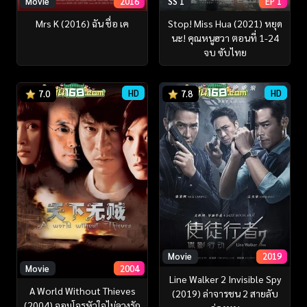
Movie
2016
SS 1
EP 1
Mrs K (2016) ฉัน ชื่อ เค
Stop! Miss Hua (2021) หยุด
นะ! คุณหนูฮวา ตอนที่ 1-24
จบ ซับไทย
HD
HD
7.0
7.8
Movie
2019
Movie
2004
Line Walker 2 Invisible Spy
A World Without Thieves
(2019) ล่าจารชน 2 สายลับ
(2004) จอมโจรหัวใจไม่ลวงรัก