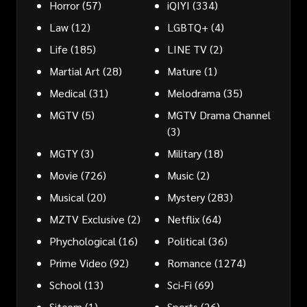
Horror
(57)
iQIYI
(334)
Law
(12)
LGBTQ+
(4)
Life
(185)
LINE TV
(2)
Martial Art
(28)
Mature
(1)
Medical
(31)
Melodrama
(35)
MGTV
(5)
MGTV Drama Channel
(3)
MGTY
(3)
Military
(18)
Movie
(726)
Music
(2)
Musical
(20)
Mystery
(283)
MZTV Exclusive
(2)
Netflix
(64)
Phychological
(16)
Political
(36)
Prime Video
(92)
Romance
(1274)
School
(13)
Sci-Fi
(69)
Sitcom
(1)
Sports
(26)