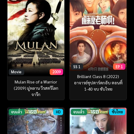
SS 1
EP 1
Movie
2009
Brilliant Class 8 (2022)
Mulan Rise of a Warrior
อาจารย์ซุปตาร์ตกอับ ตอนที่
(2009) มู่หลาน วีรสตรีโลก
1-40 จบ ซับไทย
จารึก
จบแล้ว
HD
จบแล้ว
ซับไทย