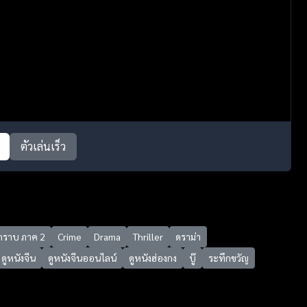
ตัวเล่นเร็ว
ากราบ ภาค 2
Crime
Drama
Thriller
ดราม่า
ดูหนังจีน
ดูหนังจีนออนไลน์
ดูหนังฮ่องกง
บู๊
ระทึกขวัญ