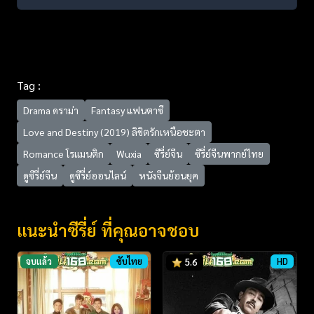
Tag :
Drama ดราม่า
Fantasy แฟนตาซี
Love and Destiny (2019) ลิขิตรักเหนือชะตา
Romance โรแมนติก
Wuxia
ซีรี่ย์จีน
ซีรี่ย์จีนพากย์ไทย
ดูซีรี่ย์จีน
ดูซีรี่ย์ออนไลน์
หนังจีนย้อนยุค
แนะนำซีรี่ย์ ที่คุณอาจชอบ
จบแล้ว
ซับไทย
HD
5.6