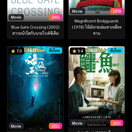
Movie
1978
Movie
2002
Magnificent Bodyguards
Blue Gate Crossing (2002)
(1978) ไอ้มังกรถล่มเขาเหลียง
สาวหน้าใสกับนายไบค์ซิเคิล
ซาน
ซับไทย
ซับไทย
7.0
5.4
Movie
2021
Movie
2021