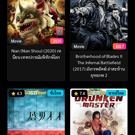
Movie
2020
Movie
2017
Nian (Nian Shou) (2020) เห
Brotherhood of Blades II
นียน เทพปกรณัมพิทักษ์โลก
The Infernal Battlefield
(2017) มังกรพยัคฆ์ ล่าสะท้าน
ยุทธภพ 2
ซับไทย
พากย์ไทย
6.3
7.4