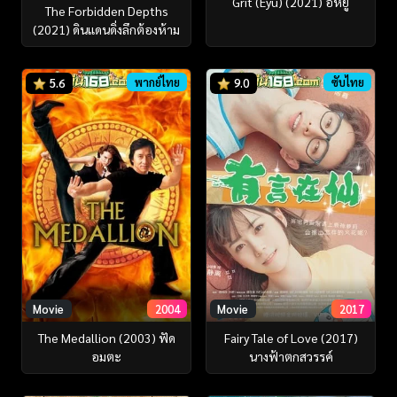
Grit (Eyu) (2021) อีหยู
The Forbidden Depths
(2021) ดินแดนดิ่งลึกต้องห้าม
พากย์ไทย
ซับไทย
5.6
9.0
Movie
2004
Movie
2017
The Medallion (2003) ฟัด
Fairy Tale of Love (2017)
อมตะ
นางฟ้าตกสวรรค์