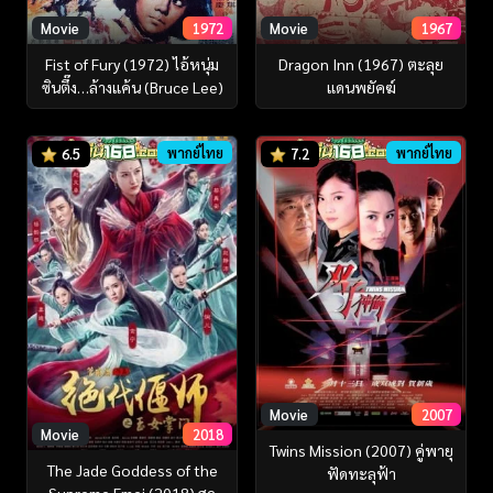
Movie
1972
Movie
1967
Fist of Fury (1972) ไอ้หนุ่ม
Dragon Inn (1967) ตะลุย
ซินตึ๊ง…ล้างแค้น (Bruce Lee)
แดนพยัคฆ์
พากย์ไทย
พากย์ไทย
6.5
7.2
Movie
2007
Movie
2018
Twins Mission (2007) คู่พายุ
The Jade Goddess of the
ฟัดทะลุฟ้า