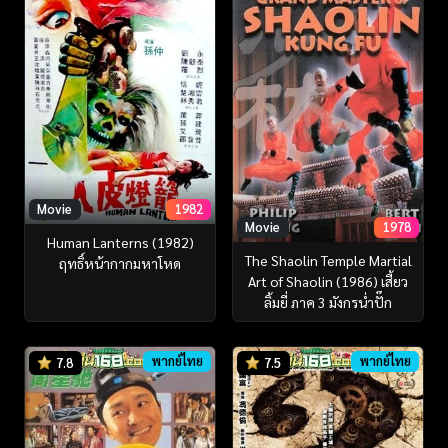
Movie
1982
Movie
1978
Human Lanterns (1982)
The Shaolin Temple Martial
ฤทธิ์หน้ากากมหาโหด
Art of Shaolin (1986) เสี้ยว
ลิ้มยี่ ภาค 3 มังกรน่ำปั๊ก
พากย์ไทย
พากย์ไทย
7.8
7.5