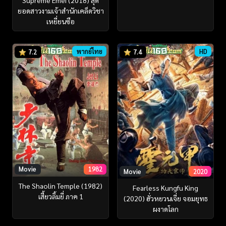
Supreme Emei (2018) สุด
ยอดสาวงามเจ้าสำนักเคล็ดวิชา
เหยี่ยนซือ
พากย์ไทย
HD
7.2
7.4
Movie
1982
Movie
2020
The Shaolin Temple (1982)
Fearless Kungfu King
เสี้ยวลิ้มยี่ ภาค 1
(2020) ฮั่วหยวนเจี่ย จอมยุทธ
ผงาดโลก