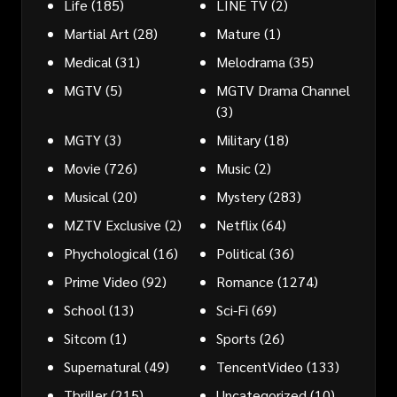
Life
(185)
LINE TV
(2)
Martial Art
(28)
Mature
(1)
Medical
(31)
Melodrama
(35)
MGTV
(5)
MGTV Drama Channel
(3)
MGTY
(3)
Military
(18)
Movie
(726)
Music
(2)
Musical
(20)
Mystery
(283)
MZTV Exclusive
(2)
Netflix
(64)
Phychological
(16)
Political
(36)
Prime Video
(92)
Romance
(1274)
School
(13)
Sci-Fi
(69)
Sitcom
(1)
Sports
(26)
Supernatural
(49)
TencentVideo
(133)
Thriller
(215)
Uncategorized
(10)