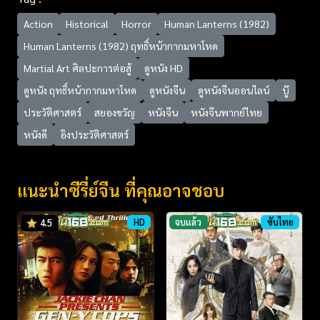
Action
Historical
Horror
Human Lanterns (1982)
Human Lanterns (1982) ฤทธิ์หน้ากากมหาโหด
Martial Art ศิลปะการต่อสู้
ดูหนัง HD
ดูหนัง ฤทธิ์หน้ากากมหาโหด
ดูหนังจีน
ดูหนังจีนออนไลน์
บู๊
ประวัติศาสตร์
สยองขวัญ
หนังจีน
หนังจีนพากย์ไทย
หนังดี
อิงประวัติศาสตร์
แนะนำซีรี่ย์จีน ที่คุณอาจชอบ
HD
จบแล้ว
ซับไทย
4.5