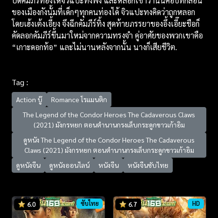
ปิดคัมภีร์ท่องให้จิวแปะทงฟัง และหลอกเขาว่านั่นคือบทกลอน
ของเมืองกังนั้มที่เด็กๆทุกคนท่องได้ จิวแปะทงคิดว่าถูกหลอก
โดยเฮ้งเต้งเอี้ยง จึงฉีกคัมภีร์ทิ้ง สุดท้ายภรรยาของอึ้งเอี๊ยะชือก็
คัดลอกคัมภีร์ขึ้นมาใหม่จากความทรงจำ คู่อาศัยของพวกเขาคือ
“เกาะดอกท้อ” และไม่นานหลังจากนั้น นางก็เสียชีวิต.
Tag :
Action บู๊
Romance โรแมนติก
The Legend of the Condor Heroes The Cadaverous Claws
(2021) มังกรหยก ตอนตำนานกรงเล็บกระดูกขาวเก้าอิม
ดูหนัง The Legend of the Condor Heroes The Cadaverous
Claws (2021) มังกรหยก ตอนตำนานกรงเล็บกระดูกขาวเก้าอิม
ดูหนังจีน
ดูหนังออนไลน์
หนังจีน
หนังจีนซับไทย
ซับไทย
HD
6.0
6.7