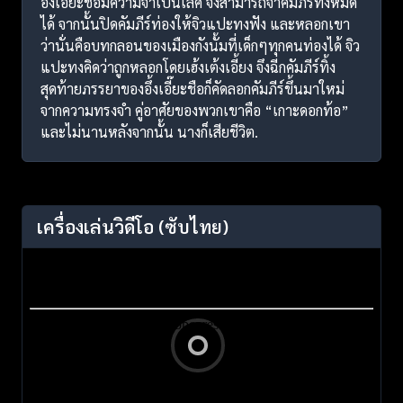
อึ้งเอี๊ยะชือมีความจำเป็นเลิศ จึงสามารถจำคัมภีร์ทั้งหมด
ได้ จากนั้นปิดคัมภีร์ท่องให้จิวแปะทงฟัง และหลอกเขา
ว่านั่นคือบทกลอนของเมืองกังนั้มที่เด็กๆทุกคนท่องได้ จิว
แปะทงคิดว่าถูกหลอกโดยเฮ้งเต้งเอี้ยง จึงฉีกคัมภีร์ทิ้ง
สุดท้ายภรรยาของอึ้งเอี๊ยะชือก็คัดลอกคัมภีร์ขึ้นมาใหม่
จากความทรงจำ คู่อาศัยของพวกเขาคือ “เกาะดอกท้อ”
และไม่นานหลังจากนั้น นางก็เสียชีวิต.
เครื่องเล่นวิดีโอ
(ซับไทย)