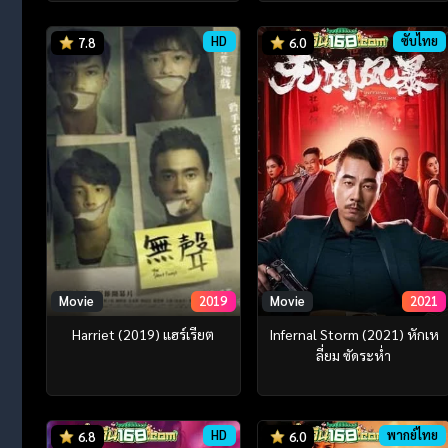
HD
ซับไทย
7.8
6.0
Movie
2019
Movie
2021
Harriet (2019) แฮร์เรียต
Infernal Storm (2021) หักเห
ลี่ยม ซัดระห่ำ
HD
พากย์ไทย
6.8
6.0