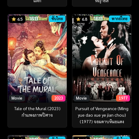
แตก
หญ่ายส์
ซับไทย
พากย์ไทย
6.5
6.8
Movie
2023
Movie
1977
Tale of the Mural (2023)
Pursuit of Vengeance (Ming
กำแพงภาพปีศาจ
yue dao xue ye jian chou)
(1977) จอมดาบหิมะแดง