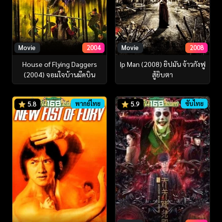
Movie
2004
Movie
2008
House of Flying Daggers
Ip Man (2008) ยิปมัน จ้าวกังฟู
(2004) จอมใจบ้านมีดบิน
สู้ยิบตา
พากย์ไทย
ซับไทย
5.8
5.9