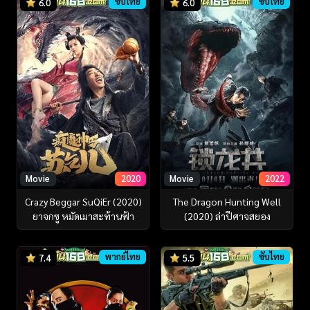
ซับไทย
ซับไทย
6.0
6.0
Movie
2020
Movie
2022
Crazy Beggar SuQiEr (2020)
The Dragon Hunting Well
ยาจกซู หมัดเมาสะท้านฟ้า
(2020) ล่าปีศาจสยอง
พากย์ไทย
ซับไทย
7.4
5.5