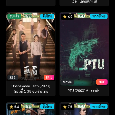
เธอ…โลกแตกแน่!
จบแล้ว
ซับไทย
พากย์ไทย
6.9
SS 1
EP 1
Movie
2003
Unshakable Faith (2023)
PTU (2003) ตำรวจดิบ
ตอนที่ 1-38 จบ ซับไทย
ซับไทย
พากย์ไทย
5.4
7.5