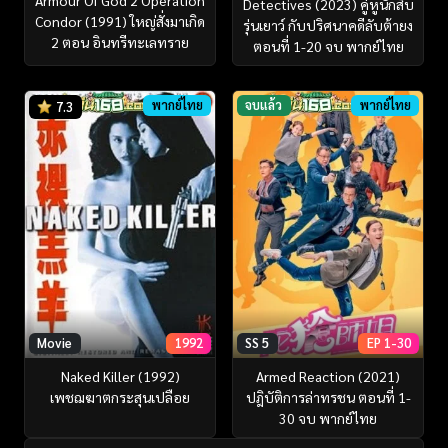
Armour Of God 2 Operation
Detectives (2023) คู่หูนักสืบ
Condor (1991) ใหญ่สั่งมาเกิด
รุ่นเยาว์ กับปริศนาคดีลับต้ายง
2 ตอน อินทรีทะเลทราย
ตอนที่ 1-20 จบ พากย์ไทย
พากย์ไทย
จบแล้ว
พากย์ไทย
7.3
Movie
1992
SS 5
EP 1-30
Naked Killer (1992)
Armed Reaction (2021)
เพชฌฆาตกระสุนเปลือย
ปฎิบัติการล่าทรชน ตอนที่ 1-
30 จบ พากย์ไทย