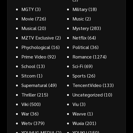
MGTY
(3)
Military
(18)
Movie
(726)
Music
(2)
Musical
(20)
Mystery
(283)
MZTV Exclusive
(2)
Netflix
(64)
Phychological
(16)
Political
(36)
Prime Video
(92)
Romance
(1274)
School
(13)
Sci-Fi
(69)
Sitcom
(1)
Sports
(26)
Supernatural
(49)
TencentVideo
(133)
Thriller
(215)
Uncategorized
(10)
Viki
(500)
Viu
(3)
War
(36)
Wavve
(1)
Wetv
(379)
Wuxia
(201)
YOUHUG MEDIA
(2)
YOUKU
(150)