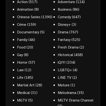
Action
(517)
Adventure
(124)
Animation
(8)
Business
(86)
Chinese Series
(1390)
Comedy
(647)
Crime
(159)
Disney+
(3)
Documentary
(5)
Drama
(767)
Family
(46)
Fantasy
(525)
Food
(20)
Fresh Drama
(2)
Gay
(8)
Historical
(458)
Horror
(57)
iQIYI
(334)
Law
(12)
LGBTQ+
(4)
Life
(185)
LINE TV
(2)
Martial Art
(28)
Mature
(1)
Medical
(31)
Melodrama
(35)
MGTV
(5)
MGTV Drama Channel
(3)