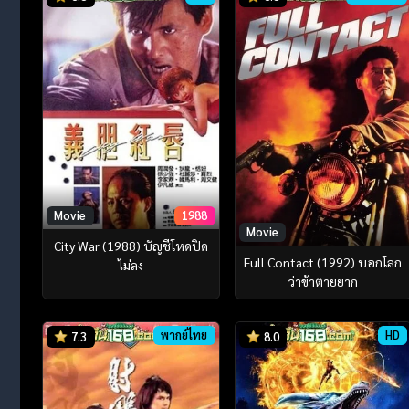
Movie
1988
Movie
City War (1988) บัญชีโหดปิด
Full Contact (1992) บอกโลก
ไม่ลง
ว่าข้าตายยาก
พากย์ไทย
HD
7.3
8.0