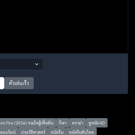
ตัวเล่นเร็ว
n Fire (2016) รวมใจสู้เพื่อฝัน
กีฬา
ดราม่า
ดูหนัง HD
ีนออนไลน์
ประวัติศาสตร์
หนังจีน
หนังจีนซับไทย