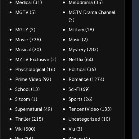
Medical
(31)
Melodrama
(35)
MGTV
(5)
MGTV Drama Channel
(3)
MGTY
(3)
Military
(18)
Movie
(726)
Music
(2)
Musical
(20)
Mystery
(283)
MZTV Exclusive
(2)
Netflix
(64)
Phychological
(16)
Political
(36)
Prime Video
(92)
Romance
(1274)
School
(13)
Sci-Fi
(69)
Sitcom
(1)
Sports
(26)
Supernatural
(49)
TencentVideo
(133)
Thriller
(215)
Uncategorized
(10)
Viki
(500)
Viu
(3)
War
(36)
Wavve
(1)