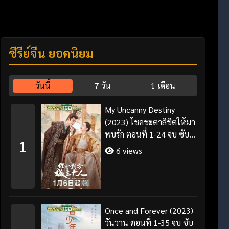
ซีรี่ย์จีน ยอดนิยม
วันนี้
7 วัน
1 เดือน
My Uncanny Destiny
(2023) โชคชะตาลิขิตให้มา
พบรัก ตอนที่ 1-24 จบ ซับ
1
ไทย/พากย์ไทย
6 views
Once and Forever (2023)
วันวาน ตอนที่ 1-35 จบ ซับ