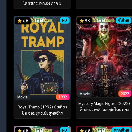
โคตรเก่งมหาเฮง ภาค 1
HD
ซับไทย
6.8
5.9
Movie
2022
Movie
1992
Mystery Magic Figure (2022)
Royal Tramp (1992) อุ้ยเสี่ยว
ศึกสามเวทตามล่าชุดไหมทอง
ป้อ จอมยุทธเย้ยยุทธจักร
HD
พากย์ไทย
6.8
6.8