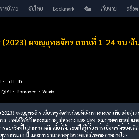
พากย์ไทย
ซับไทย
Bookmark
เว็บหวย
สล็อต
 (2023) ผจญยุทธจักร ตอนที่ 1-24 จบ ซ
ย
Full HD
iQIYI
Romance
Wuxia
 (2023) ผจญยุทธจักร เสี่ยวหรูคือสาวน้อยที่เดินทางลงเขาเที่ยวต้มตุ๋นเ
ง. เธอได้รู้จักกับสองคุณชาย, มู่หรงชง และ ฝูหง, คุณชายตระกูลมู่ แล
รแย่งชิงที่ไม่สามารถหลีกเลี่ยงได้. เธอก็ได้รู้เรื่องราวเบื้องหลังของ
นยุทธภพแบบนี้ และการผ่านกลางอุปสรรคแห่งโชคชะตาอย่างไร?