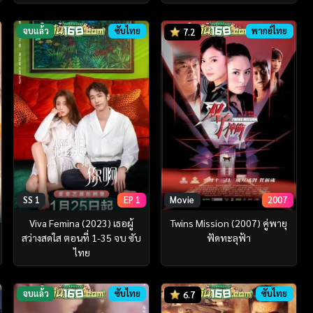
จบแล้ว
ซับไทย
พากย์ไทย
7.2
SS 1
EP 1
Movie
2007
Viva Femina (2023) เธอผู้
Twins Mission (2007) คู่พายุ
สว่างสดใส ตอนที่ 1-35 จบ ซับ
ฟัดทะลุฟ้า
ไทย
จบแล้ว
ซับไทย
ซับไทย
6.7