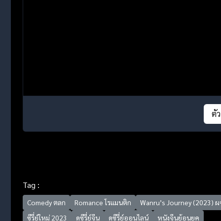
ตั
Tag :
Comedy ตลก
Romance โรแมนติก
Wanru’s Journey (2023) ผ
ซีรี่ย์ใหม่ 2023
ดูซีรี่ย์จีน
ดูซีรี่ย์ออนไลน์
หนังจีนย้อนยุค