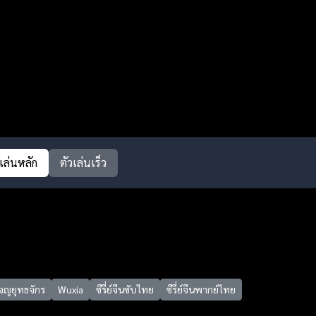
วเล่นหลัก
ตัวเล่นเร็ว
จญยุทธจักร
Wuxia
ซีรี่ย์จีนซับไทย
ซีรี่ย์จีนพากย์ไทย