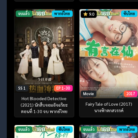
จบแล้ว
พากย์ไทย
ซับไทย
9.0
SS 1
EP 1-30
Movie
2017
Hot Blooded Detective
Fairy Tale of Love (2017)
(2021) นักสืบจอมอัจฉริยะ
นางฟ้าตกสวรรค์
ตอนที่ 1-30 จบ พากย์ไทย
จบแล้ว
ซับไทย
จบแล้ว
พากย์ไทย