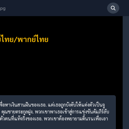
 pg
ับไทย/พากย์ไทย
พื่อหาเงินสานฝันของเธอ. แต่เธอถูกบังคับให้แต่งตัวเป็นจู
ะ คุณชายตระกูลฝูง. พวกเขาพาเธอเข้าสู่การแข่งขันคัมภีร์ลับ
อดีตตัวตนที่แท้จริงของเธอ. พวกเขาต้องพยายามดิ้นรนเพื่อเอา