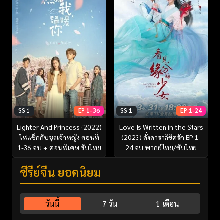
SS 1
EP 1-36
SS 1
EP 1-24
Lighter And Princess (2022)
Love Is Written in the Stars
ไฟแช็กกับชุดเจ้าหญิง ตอนที่
(2023) ดั่งดาราลิขิตรัก EP 1-
1-36 จบ + ตอนพิเศษ ซับไทย
24 จบ พากย์ไทย/ซับไทย
ซีรี่ย์จีน ยอดนิยม
วันนี้
7 วัน
1 เดือน