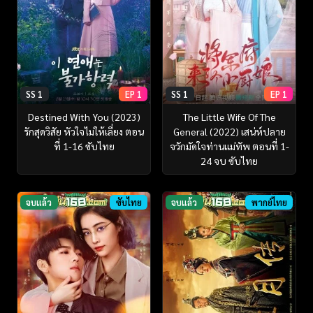
SS 1
EP 1
SS 1
EP 1
Destined With You (2023)
The Little Wife Of The
รักสุดวิสัย หัวใจไม่ให้เลี่ยง ตอน
General (2022) เสน่ห์ปลาย
ที่ 1-16 ซับไทย
จวักมัดใจท่านแม่ทัพ ตอนที่ 1-
24 จบ ซับไทย
จบแล้ว
ซับไทย
จบแล้ว
พากย์ไทย