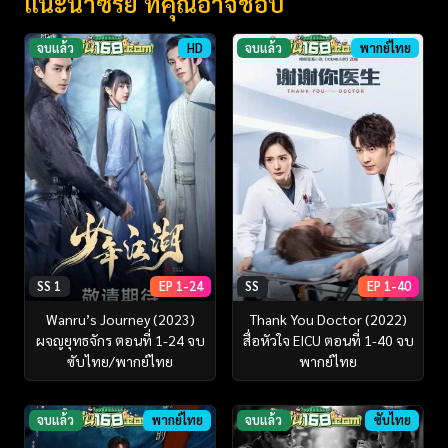
แนะนำซีรี่ย์ ที่คุณอาจชอบ
จบแล้ว
HD
จบแล้ว
พากย์ไทย
SS 1
EP 1-24
SS
EP 1-40
Wanru’s Journey (2023)
Thank You Doctor (2022)
ผจญยุทธจักร ตอนที่ 1-24 จบ
สื่อหัวใจ EICU ตอนที่ 1-40 จบ
ซับไทย/พากย์ไทย
พากย์ไทย
จบแล้ว
พากย์ไทย
จบแล้ว
ซับไทย