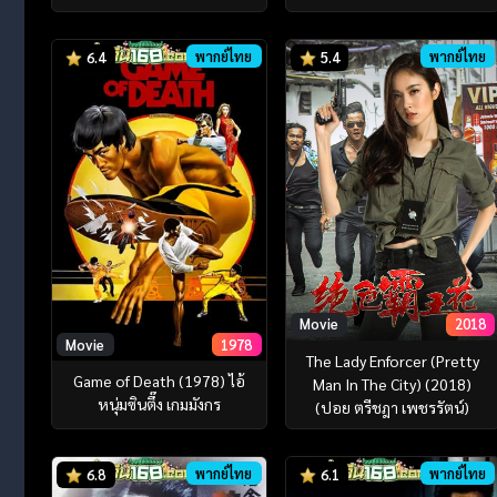
พากย์ไทย
พากย์ไทย
6.4
5.4
Movie
2018
Movie
1978
The Lady Enforcer (Pretty
Game of Death (1978) ไอ้
Man In The City) (2018)
หนุ่มซินตึ๊ง เกมมังกร
(ปอย ตรีชฎา เพชรรัตน์)
พากย์ไทย
พากย์ไทย
6.8
6.1