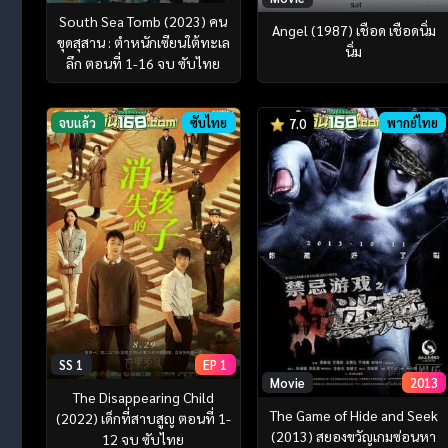
South Sea Tomb (2023) คน
Angel (1987) เชือด เชือดนิ่ม
ขุดสุสาน : ตำหนักเซียนใต้ทะเล
นิ่ม
ลึก ตอนที่ 1-16 จบ ซับไทย
จบแล้ว
ซับไทย
พากย์ไทย
7.0
SS 1
EP 1
Movie
2013
The Disappearing Child
The Game of Hide and Seek
(2022) เด็กที่สาบสูญ ตอนที่ 1-
(2013) สยองขวัญเกมซ่อนหา
12 จบ ซับไทย