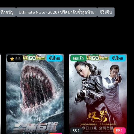
ะทึกขวัญ
Ultimate Note (2020) ปริศนาลับขั้วสุดท้าย
ซีรี่ย์จีน
ซับไทย
จบแล้ว
ซับไทย
5.5
SS 1
EP 1