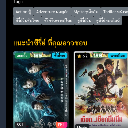
Tag :
Action บู๊
Adventure ผจญภัย
Mystery ลึกลับ
Thriller หนังร
ซีรี่ย์จีนซับไทย
ซีรี่ย์จีนพากย์ไทย
ดูซีรี่ย์จีน
ดูซีรี่ย์ออนไลน์
แนะนำซีรี่ย์ ที่คุณอาจชอบ
จบแล้ว
ซับไทย
พากย์ไทย
6.2
SS 1
EP 1
Movie