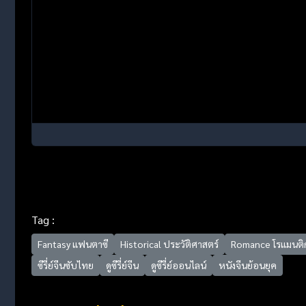
Tag :
Fantasy แฟนตาซี
Historical ประวัติศาสตร์
Romance โรแมนติ
ซีรี่ย์จีนซับไทย
ดูซีรี่ย์จีน
ดูซีรี่ย์ออนไลน์
หนังจีนย้อนยุค