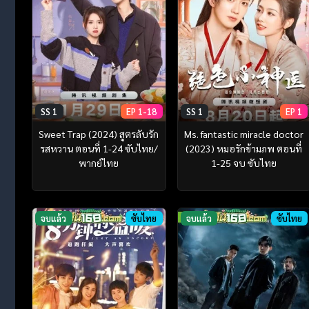
SS 1
EP 1-18
SS 1
EP 1
Sweet Trap (2024) สูตรลับรัก
Ms. fantastic miracle doctor
รสหวาน ตอนที่ 1-24 ซับไทย/
(2023) หมอรักข้ามภพ ตอนที่
พากย์ไทย
1-25 จบ ซับไทย
จบแล้ว
ซับไทย
จบแล้ว
ซับไทย