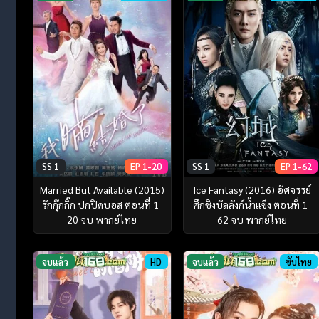
SS 1
EP 1-20
SS 1
EP 1-62
Married But Available (2015)
Ice Fantasy (2016) อัศจรรย์
รักกุ๊กกิ๊ก ปกปิดบอส ตอนที่ 1-
ศึกชิงบัลลังก์น้ำแข็ง ตอนที่ 1-
20 จบ พากย์ไทย
62 จบ พากย์ไทย
จบแล้ว
HD
จบแล้ว
ซับไทย