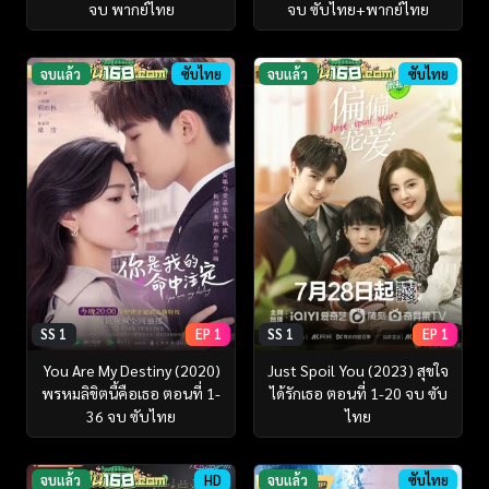
จบ พากย์ไทย
จบ ซับไทย+พากย์ไทย
จบแล้ว
ซับไทย
จบแล้ว
ซับไทย
SS 1
EP 1
SS 1
EP 1
You Are My Destiny (2020)
Just Spoil You (2023) สุขใจ
พรหมลิขิตนี้คือเธอ ตอนที่ 1-
ได้รักเธอ ตอนที่ 1-20 จบ ซับ
36 จบ ซับไทย
ไทย
จบแล้ว
HD
จบแล้ว
ซับไทย