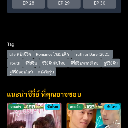
EP 28
EP 29
EP 30
Tag :
Life หนังชีวิต
Romance โรแมนติก
Truth or Dare (2021)
Youth
ซีรี่ย์จีน
ซีรี่ย์จีนซับไทย
ซีรี่ย์จีนพากย์ไทย
ดูซีรี่ย์จีน
ดูซีรี่ย์ออนไลน์
หนังวัยรุ่น
แนะนำซีรี่ย์ ที่คุณอาจชอบ
จบแล้ว
ซับไทย
จบแล้ว
ซับไทย