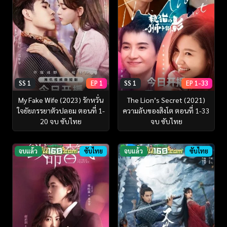
SS 1
EP 1
SS 1
EP 1-33
My Fake Wife (2023) รักหวั่น
The Lion’s Secret (2021)
ใจยัยภรรยาตัวปลอม ตอนที่ 1-
ความลับของสิงโต ตอนที่ 1-33
20 จบ ซับไทย
จบ ซับไทย
จบแล้ว
ซับไทย
จบแล้ว
ซับไทย