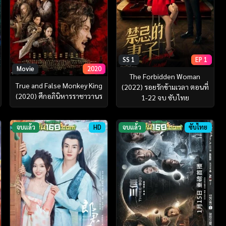
SS 1
EP 1
Movie
2020
The Forbidden Woman
True and False Monkey King
(2022) รอยรักข้ามเวลา ตอนที่
(2020) ศึกอภินิหารราชาวานร
1-22 จบ ซับไทย
จบแล้ว
HD
จบแล้ว
ซับไทย