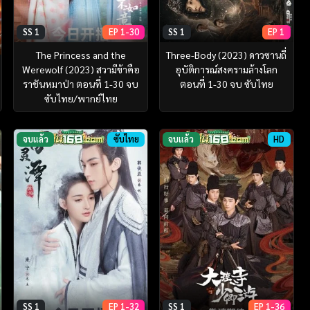
SS 1
EP 1-30
SS 1
EP 1
The Princess and the
Three-Body (2023) ดาวซานถี่
Werewolf (2023) สวามีข้าคือ
อุบัติการณ์สงครามล้างโลก
ราชันหมาป่า ตอนที่ 1-30 จบ
ตอนที่ 1-30 จบ ซับไทย
ซับไทย/พากย์ไทย
จบแล้ว
ซับไทย
จบแล้ว
HD
SS 1
EP 1-32
SS 1
EP 1-36