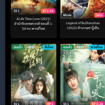
SS 1
EP 1-54
Movie
2022
A Life Time Love (2021)
Legend of BuShenshan
ลำนำรักเทพสวรรค์ ตอนที่ 1-
(2022) ตำนานเขาปู้เสิน
54 จบ พากย์ไทย
จบแล้ว
ซับไทย
จบแล้ว
พากย์ไทย
SS 1
EP 1
SS 1
EP 1-24