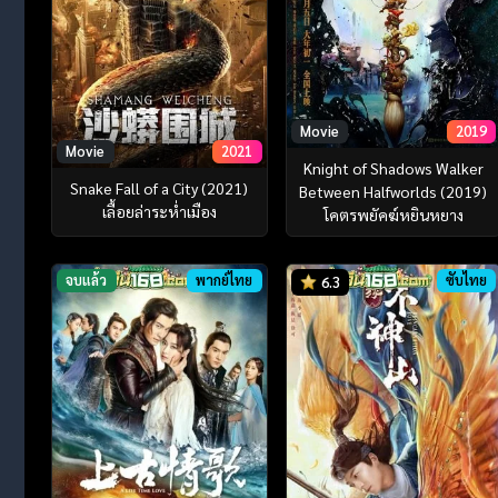
Movie
2019
Movie
2021
Knight of Shadows Walker
Snake Fall of a City (2021)
Between Halfworlds (2019)
เลื้อยล่าระห่ำเมือง
โคตรพยัคฆ์หยินหยาง
จบแล้ว
พากย์ไทย
ซับไทย
6.3