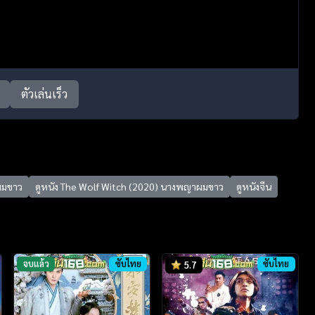
ตัวเล่นเร็ว
ผมขาว
ดูหนัง The Wolf Witch (2020) นางพญาผมขาว
ดูหนังจีน
จบแล้ว
ซับไทย
ซับไทย
5.7