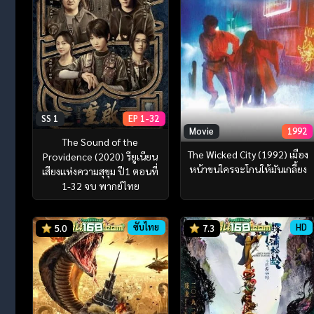
SS 1
EP 1-32
Movie
1992
The Sound of the
The Wicked City (1992) เมือง
Providence (2020) รียูเนียน
หน้าขนใครจะโกนให้มันเกลี้ยง
เสียงแห่งความสุขุม ปี1 ตอนที่
1-32 จบ พากย์ไทย
ซับไทย
HD
5.0
7.3