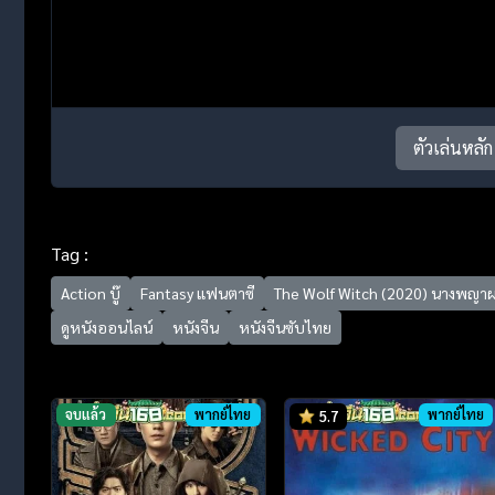
ตัวเล่นหลัก
Tag :
Action บู๊
Fantasy แฟนตาซี
The Wolf Witch (2020) นางพญา
ดูหนังออนไลน์
หนังจีน
หนังจีนซับไทย
จบแล้ว
พากย์ไทย
พากย์ไทย
5.7