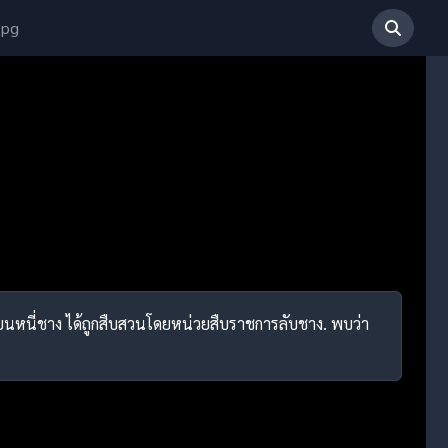
 pg
หนี่ชาง ได้ถูกสืบสวนโดยหน่วยสืบราชการลับชาง. พบว่า